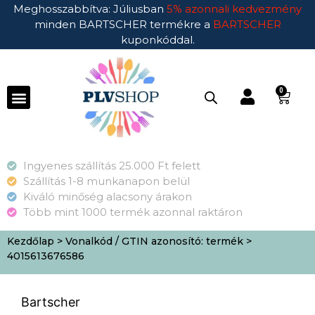
Meghosszabbítva: Júliusban
5% azonnali kedvezmény
minden BARTSCHER termékre a
BARTSCHER
kuponkóddal.
0
Ingyenes szállítás 25.000 Ft felett
Szállítás 1-8 munkanapon belül
Kiváló minőség alacsony árakon
Több mint 1000 termék azonnal raktáron
Kezdőlap
> Vonalkód / GTIN azonosító: termék >
4015613676586
Bartscher