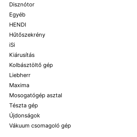
Disznótor
Egyéb
HENDI
Hűtőszekrény
iSi
Kiárusítás
Kolbásztöltő gép
Liebherr
Maxima
Mosogatógép asztal
Tészta gép
Újdonságok
Vákuum csomagoló gép