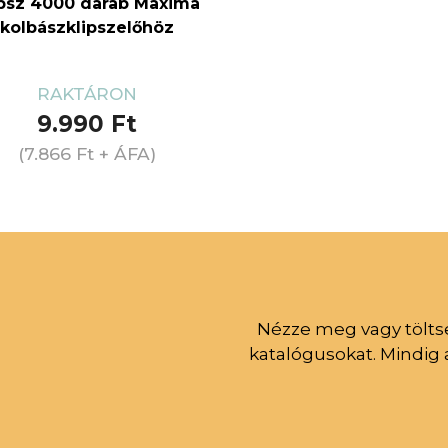
ipsz 4000 darab Maxima
kolbászklipszelőhöz
RAKTÁRON
9.990
Ft
(
7.866
Ft
+ ÁFA)
Nézze meg vagy töltse
katalógusokat. Mindig 