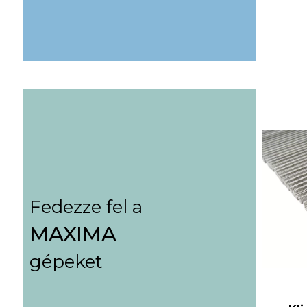
Fedezze fel a
MAXIMA
gépeket