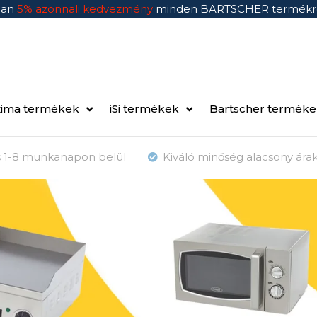
ban
5% azonnali kedvezmény
minden BARTSCHER termékr
ima termékek
iSi termékek
Bartscher termék
ás 1-8 munkanapon belül
Kiváló minőség alacsony ára