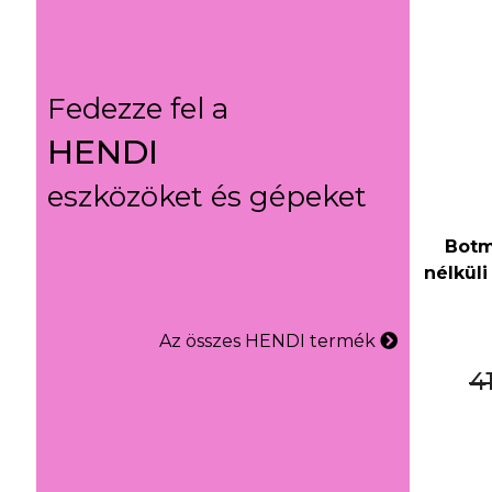
Fedezze fel a
HENDI
eszközöket és gépeket
Botm
nélkül
Az összes HENDI termék
4