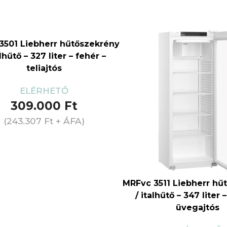
3501 Liebherr hűtőszekrény
alhűtő – 327 liter – fehér –
teliajtós
ELÉRHETŐ
309.000
Ft
(
243.307
Ft
+ ÁFA)
MRFvc 3511 Liebherr hű
/ italhűtő – 347 liter 
üvegajtós