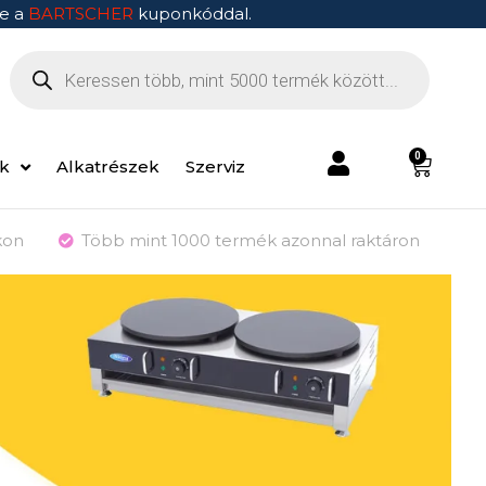
e a
BARTSCHER
kuponkóddal.
0
ek
Alkatrészek
Szerviz
kon
Több mint 1000 termék azonnal raktáron