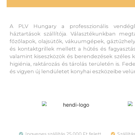
A PLV Hungary a professzionális vendég
háztartások szállítója. Választékunkban megt
főzőlapok, olajsütők, vákuumgépek, gáztűzhelye
és kontaktgrillek mellett a hűtés és fagyaszt
valamint kiseszközök és berendezések széles kín
higiénia, raktározás és tárolás területén is. Fed
és vigyen új lendületet konyhai eszközeibe velü
Ingyenes szállítás 25.000 Ft felett
Szállít