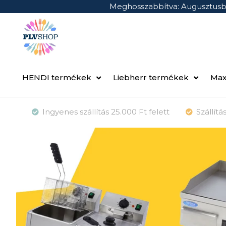
Meghosszabbítva: Augusztus
HENDI termékek
Liebherr termékek
Max
Ingyenes szállítás 25.000 Ft felett
Szállít