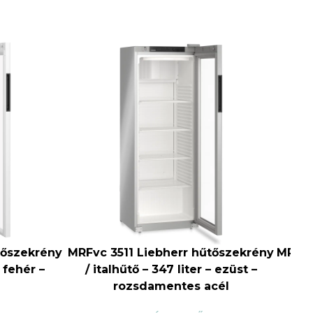
tőszekrény
MRFvc 3511 Liebherr hűtőszekrény
MRFvc
– fehér –
/ italhűtő – 347 liter – ezüst –
/ i
rozsdamentes acél