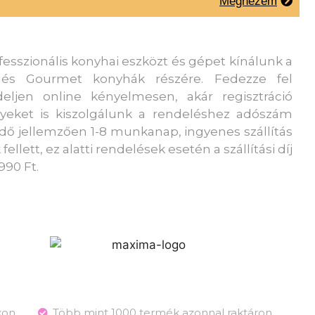
Megnézem
esszionális konyhai eszközt és gépet kínálunk a
és Gourmet konyhák részére. Fedezze fel
eljen online kényelmesen, akár regisztráció
yeket is kiszolgálunk a rendeléshez adószám
 idő jellemzően 1-8 munkanap, ingyenes szállítás
fellett, ez alatti rendelések esetén a szállítási díj
990 Ft.
kon
Több mint 1000 termék azonnal raktáron