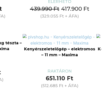
ELÉRHETŐ
t
439.990
Ft
417.900
Ft
FA)
(
329.055
Ft
+ ÁFA)
kg tészta –
axima
Kenyérszeletelőgép – elektromos
Keny
– 11 mm – Maxima
RAKTÁRON
t
651.110
Ft
A)
(
512.685
Ft
+ ÁFA)