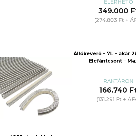
ELÉRHETŐ
349.000
F
(
274.803
Ft
+ Á
Állókeverő – 7L – akár 2
Elefántcsont – M
RAKTÁRON
166.740
F
(
131.291
Ft
+ ÁF