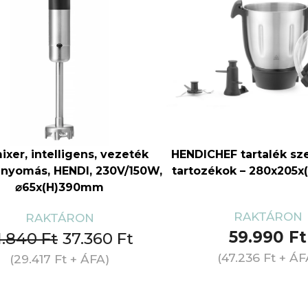
ixer, intelligens, vezeték
HENDICHEF tartalék szet
i nyomás, HENDI, 230V/150W,
tartozékok – 280x205
⌀65x(H)390mm
RAKTÁRON
RAKTÁRON
59.990
Ft
1.840
Ft
37.360
Ft
(
47.236
Ft
+ ÁF
(
29.417
Ft
+ ÁFA)