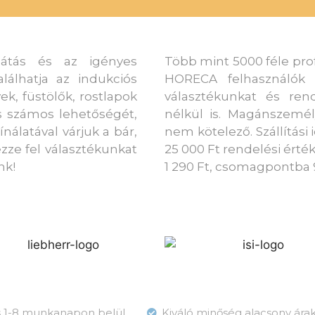
látás és az igényes
Több mint 5000 féle prof
alálhatja az indukciós
HORECA felhasználók 
k, füstölők, rostlapok
választékunkat és rend
ás számos lehetőségét,
nélkül is. Magánszemél
álatával várjuk a bár,
nem kötelező. Szállítási
ezze fel választékunkat
25 000 Ft rendelési érték 
nk!
1 290 Ft, csomagpontba 
ás 1-8 munkanapon belül
Kiváló minőség alacsony ára