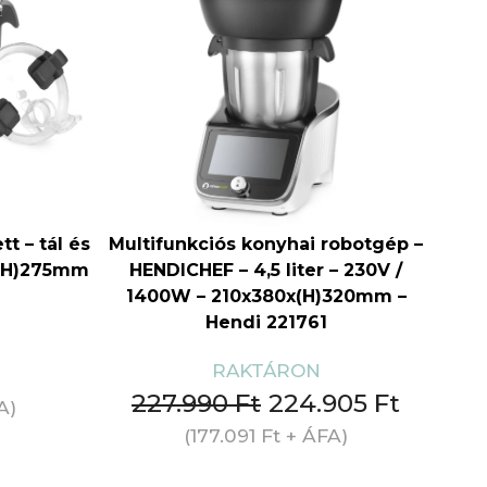
s
t – tál és
Multifunkciós konyhai robotgép –
x(H)275mm
HENDICHEF – 4,5 liter – 230V /
1400W – 210x380x(H)320mm –
Hendi 221761
RAKTÁRON
227.990
Ft
224.905
Ft
A)
(
177.091
Ft
+ ÁFA)