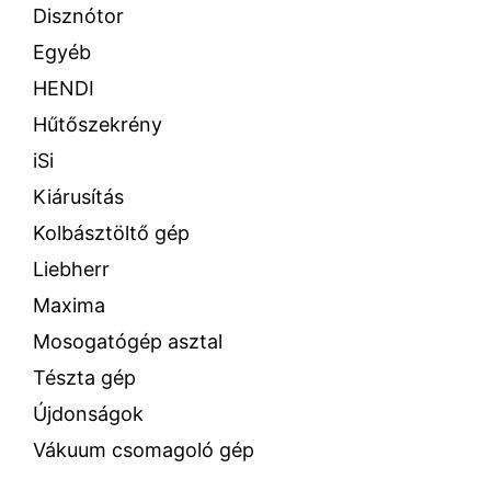
Disznótor
Egyéb
HENDI
Hűtőszekrény
iSi
Kiárusítás
Kolbásztöltő gép
Liebherr
Maxima
Mosogatógép asztal
Tészta gép
Újdonságok
Vákuum csomagoló gép