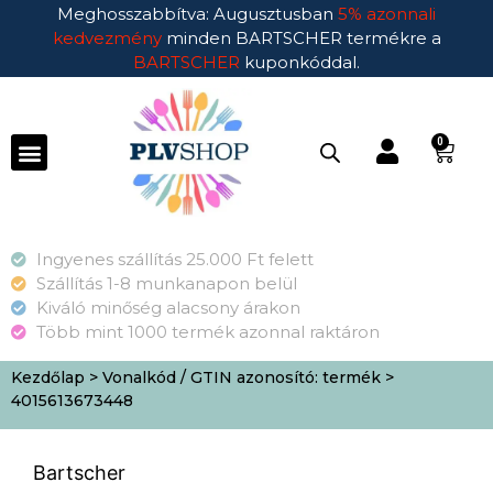
Meghosszabbítva: Augusztusban
5% azonnali
kedvezmény
minden BARTSCHER termékre a
BARTSCHER
kuponkóddal.
0
Ingyenes szállítás 25.000 Ft felett
Szállítás 1-8 munkanapon belül
Kiváló minőség alacsony árakon
Több mint 1000 termék azonnal raktáron
Kezdőlap
> Vonalkód / GTIN azonosító: termék >
4015613673448
Bartscher