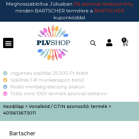
Meghosszabbítva: Júliusban
5% azonnali kedvezmény
minden BARTSCHER termékre a
BARTSCHER
kuponkóddal.
0
Ingyenes szállítás 25.000 Ft felett
Szállítás 1-8 munkanapon belül
Kiváló minőség alacsony árakon
Több mint 1000 termék azonnal raktáron
Kezdőlap
> Vonalkód / GTIN azonosító: termék >
4015613673011
Bartscher