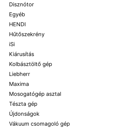
Disznótor
Egyéb
HENDI
Hűtőszekrény
iSi
Kiárusítás
Kolbásztöltő gép
Liebherr
Maxima
Mosogatógép asztal
Tészta gép
Újdonságok
Vákuum csomagoló gép