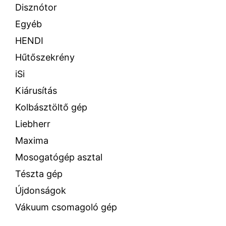
Disznótor
Egyéb
HENDI
Hűtőszekrény
iSi
Kiárusítás
Kolbásztöltő gép
Liebherr
Maxima
Mosogatógép asztal
Tészta gép
Újdonságok
Vákuum csomagoló gép