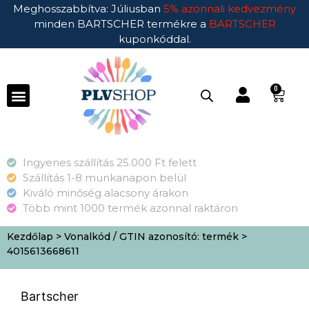
Meghosszabbítva: Júliusban
5% azonnali kedvezmény
minden BARTSCHER termékre a
BARTSCHER
kuponkóddal.
0
Ingyenes szállítás 25.000 Ft felett
Szállítás 1-8 munkanapon belül
Kiváló minőség alacsony árakon
Több mint 1000 termék azonnal raktáron
Kezdőlap
> Vonalkód / GTIN azonosító: termék >
4015613668611
Bartscher