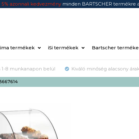
n
5% azonnali kedvezmény
minden BARTSCHER termékre 
ima termékek
iSi termékek
Bartscher termék
ás 1-8 munkanapon belül
Kiváló minőség alacsony ára
13667614