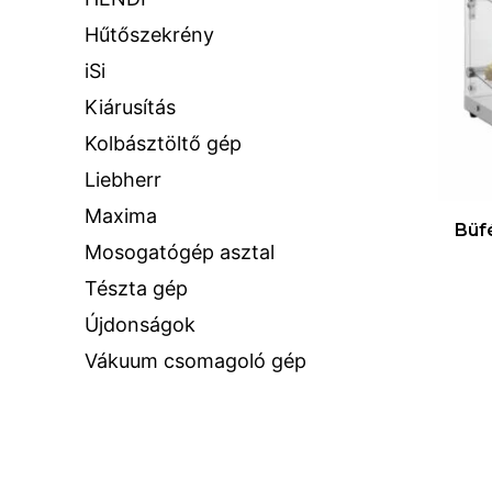
Hűtőszekrény
iSi
Kiárusítás
Kolbásztöltő gép
Liebherr
Maxima
Büf
Mosogatógép asztal
Tészta gép
Újdonságok
Vákuum csomagoló gép