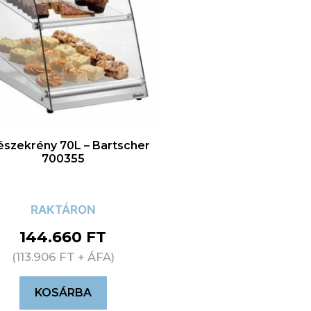
észekrény 70L – Bartscher
700355
RAKTÁRON
144.660
FT
(
113.906
FT
+ ÁFA)
KOSÁRBA