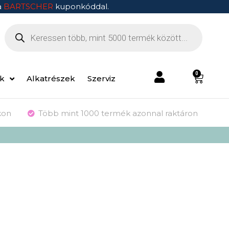
a
BARTSCHER
kuponkóddal.
0
ek
Alkatrészek
Szerviz
kon
Több mint 1000 termék azonnal raktáron