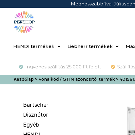
Meghosszabbítva: Júliusba
HENDI termékek
Liebherr termékek
Max
Ingyenes szállítás 25.000 Ft felett
Szállít
Kezdőlap
> Vonalkód / GTIN azonosító: termék > 40156
Bartscher
Disznótor
Egyéb
HENDI