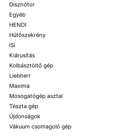
Disznótor
Egyéb
HENDI
Hűtőszekrény
iSi
Kiárusítás
Kolbásztöltő gép
Liebherr
Maxima
Mosogatógép asztal
Tészta gép
Újdonságok
Vákuum csomagoló gép