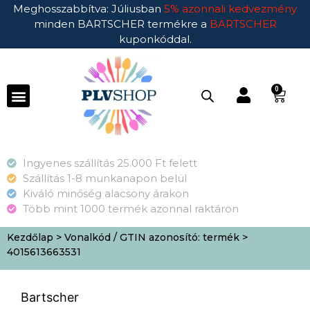
Meghosszabbítva: Júliusban
5% azonnali kedvezmény
minden BARTSCHER termékre a
BARTSCHER
kuponkóddal.
0
Ingyenes szállítás 25.000 Ft felett
Szállítás 1-8 munkanapon belül
Kiváló minőség alacsony árakon
Több mint 1000 termék azonnal raktáron
Kezdőlap
> Vonalkód / GTIN azonosító: termék >
4015613663531
Bartscher