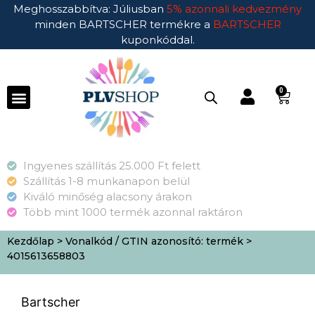
Meghosszabbítva: Júliusban
5% azonnali kedvezmény
minden BARTSCHER termékre a
BARTSCHER
kuponkóddal.
0
Ingyenes szállítás 25.000 Ft felett
Szállítás 1-8 munkanapon belül
Kiváló minőség alacsony árakon
Több mint 1000 termék azonnal raktáron
Kezdőlap
> Vonalkód / GTIN azonosító: termék >
4015613658803
Bartscher