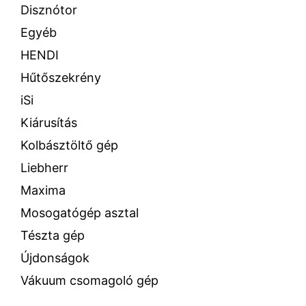
Disznótor
Egyéb
HENDI
Hűtőszekrény
iSi
Kiárusítás
Kolbásztöltő gép
Liebherr
Maxima
Mosogatógép asztal
Tészta gép
Újdonságok
Vákuum csomagoló gép