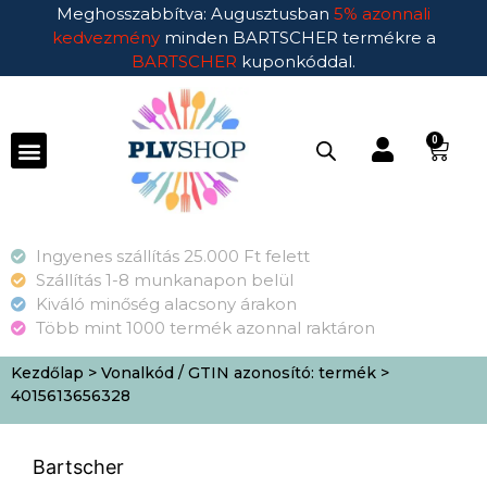
Meghosszabbítva: Augusztusban
5% azonnali
kedvezmény
minden BARTSCHER termékre a
BARTSCHER
kuponkóddal.
0
Ingyenes szállítás 25.000 Ft felett
Szállítás 1-8 munkanapon belül
Kiváló minőség alacsony árakon
Több mint 1000 termék azonnal raktáron
Kezdőlap
> Vonalkód / GTIN azonosító: termék >
4015613656328
Bartscher