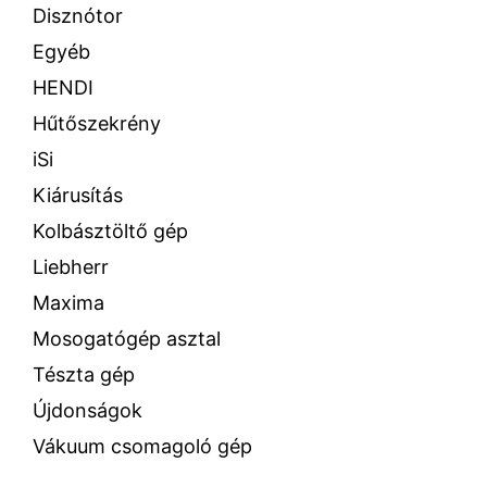
Disznótor
Egyéb
HENDI
Hűtőszekrény
iSi
Kiárusítás
Kolbásztöltő gép
Liebherr
Maxima
Mosogatógép asztal
Tészta gép
Újdonságok
Vákuum csomagoló gép