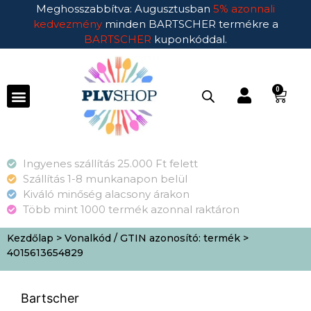
Meghosszabbítva: Augusztusban
5% azonnali
kedvezmény
minden BARTSCHER termékre a
BARTSCHER
kuponkóddal.
0
Ingyenes szállítás 25.000 Ft felett
Szállítás 1-8 munkanapon belül
Kiváló minőség alacsony árakon
Több mint 1000 termék azonnal raktáron
Kezdőlap
> Vonalkód / GTIN azonosító: termék >
4015613654829
Bartscher