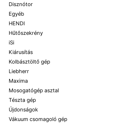
Disznótor
Egyéb
HENDI
Hűtőszekrény
iSi
Kiárusítás
Kolbásztöltő gép
Liebherr
Maxima
Mosogatógép asztal
Tészta gép
Újdonságok
Vákuum csomagoló gép