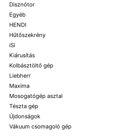
Disznótor
Egyéb
HENDI
Hűtőszekrény
iSi
Kiárusítás
Kolbásztöltő gép
Liebherr
Maxima
Mosogatógép asztal
Tészta gép
Újdonságok
Vákuum csomagoló gép