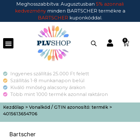
Meghosszabbítva: Augusztusban
5% azonnali
kedvezmény
minden BARTSCHER termékre a
BARTSCHER
kuponkóddal.
0
Ingyenes szállítás 25.000 Ft felett
Szállítás 1-8 munkanapon belül
Kiváló minőség alacsony árakon
Több mint 1000 termék azonnal raktáron
Kezdőlap
> Vonalkód / GTIN azonosító: termék >
4015613654706
Bartscher