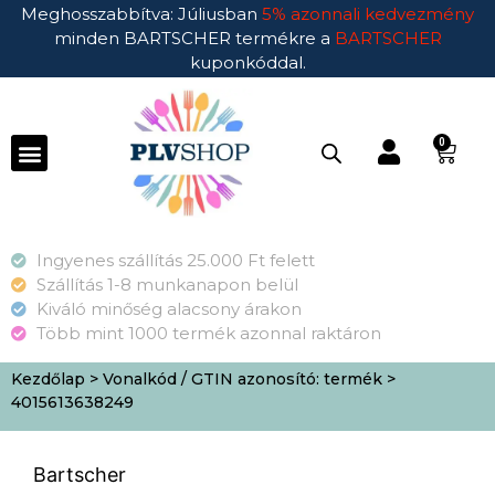
Meghosszabbítva: Júliusban
5% azonnali kedvezmény
minden BARTSCHER termékre a
BARTSCHER
kuponkóddal.
0
Ingyenes szállítás 25.000 Ft felett
Szállítás 1-8 munkanapon belül
Kiváló minőség alacsony árakon
Több mint 1000 termék azonnal raktáron
Kezdőlap
> Vonalkód / GTIN azonosító: termék >
4015613638249
Bartscher