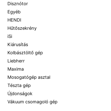
Disznótor
Egyéb
HENDI
Hűtőszekrény
iSi
Kiárusítás
Kolbásztöltő gép
Liebherr
Maxima
Mosogatógép asztal
Tészta gép
Újdonságok
Vákuum csomagoló gép