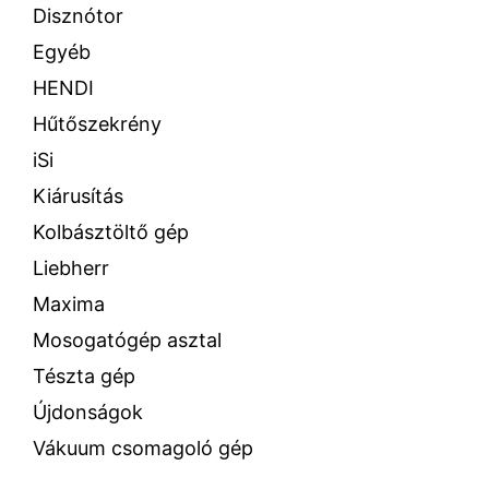
Disznótor
Egyéb
HENDI
Hűtőszekrény
iSi
Kiárusítás
Kolbásztöltő gép
Liebherr
Maxima
Mosogatógép asztal
Tészta gép
Újdonságok
Vákuum csomagoló gép