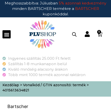
Meghosszabbítva: Júliusban
5% azonnali kedvezmény
minden BARTSCHER termékre a
BARTSCHER
kuponkóddal.
0
Ingyenes szállítás 25.000 Ft felett
Szállítás 1-8 munkanapon belül
Kiváló minőség alacsony árakon
Több mint 1000 termék azonnal raktáron
Kezdőlap
> Vonalkód / GTIN azonosító: termék >
4015613634821
Bartscher