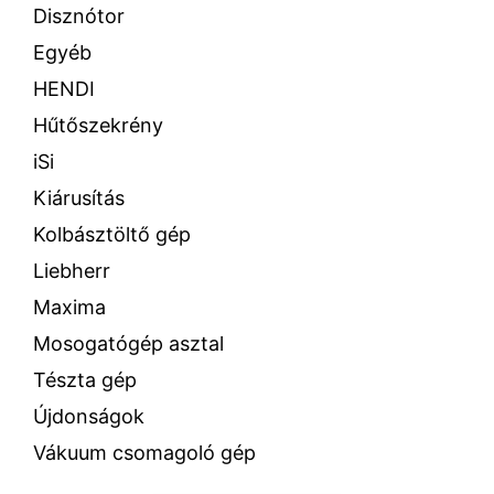
Disznótor
Egyéb
HENDI
Hűtőszekrény
iSi
Kiárusítás
Kolbásztöltő gép
Liebherr
Maxima
Mosogatógép asztal
Tészta gép
Újdonságok
Vákuum csomagoló gép