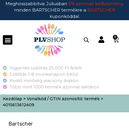
Meghosszabbítva: Júliusban
5% azonnali kedvezmény
minden BARTSCHER termékre a
BARTSCHER
kuponkóddal.
0
Ingyenes szállítás 25.000 Ft felett
Szállítás 1-8 munkanapon belül
Kiváló minőség alacsony árakon
Több mint 1000 termék azonnal raktáron
Kezdőlap
> Vonalkód / GTIN azonosító: termék >
4015613612409
Bartscher