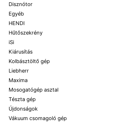
Disznótor
Egyéb
HENDI
Hűtőszekrény
iSi
Kiárusítás
Kolbásztöltő gép
Liebherr
Maxima
Mosogatógép asztal
Tészta gép
Újdonságok
Vákuum csomagoló gép