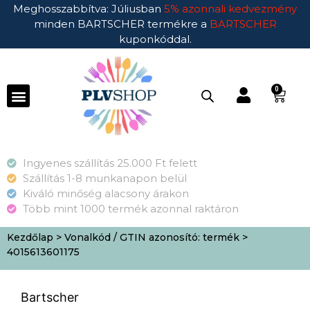
Meghosszabbítva: Júliusban
5% azonnali kedvezmény
minden BARTSCHER termékre a
BARTSCHER
kuponkóddal.
0
Ingyenes szállítás 25.000 Ft felett
Szállítás 1-8 munkanapon belül
Kiváló minőség alacsony árakon
Több mint 1000 termék azonnal raktáron
Kezdőlap
> Vonalkód / GTIN azonosító: termék >
4015613601175
Bartscher