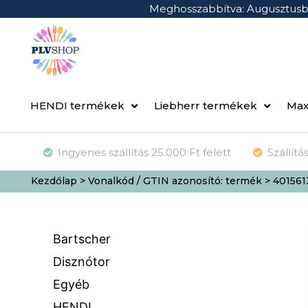
Meghosszabbítva: Augusztus
HENDI termékek
Liebherr termékek
Max
Ingyenes szállítás 25.000 Ft felett
Szállít
Kezdőlap
> Vonalkód / GTIN azonosító: termék > 40156
Bartscher
Disznótor
Egyéb
HENDI