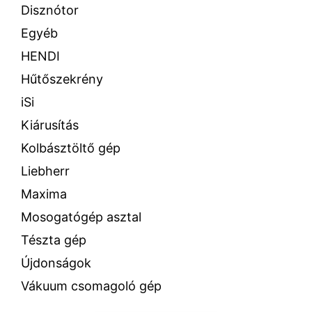
Disznótor
Egyéb
HENDI
Hűtőszekrény
iSi
Kiárusítás
Kolbásztöltő gép
Liebherr
Maxima
Mosogatógép asztal
Tészta gép
Újdonságok
Vákuum csomagoló gép