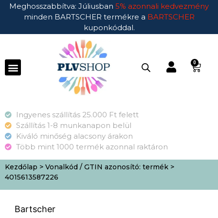
Meghosszabbítva: Júliusban
5% azonnali kedvezmény
minden BARTSCHER termékre a
BARTSCHER
kuponkóddal.
0
Ingyenes szállítás 25.000 Ft felett
Szállítás 1-8 munkanapon belül
Kiváló minőség alacsony árakon
Több mint 1000 termék azonnal raktáron
Kezdőlap
> Vonalkód / GTIN azonosító: termék >
4015613587226
Bartscher