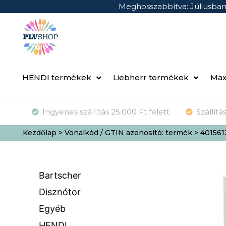
Meghosszabbítva: Júliusba
HENDI termékek
Liebherr termékek
Max
Ingyenes szállítás 25.000 Ft felett
Szállít
Kezdőlap
> Vonalkód / GTIN azonosító: termék > 40156
Bartscher
Disznótor
Egyéb
HENDI