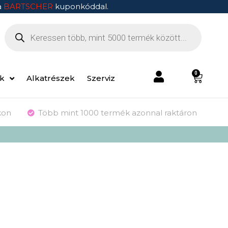
a
BARTSCHER
kuponkóddal.
0
ek
Alkatrészek
Szerviz
kon
Több mint 1000 termék azonnal raktáron