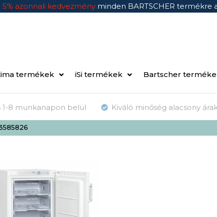
n
5% azonnali kedvezmény
minden BARTSCHER termékre 
ima termékek
iSi termékek
Bartscher termék
ás 1-8 munkanapon belül
Kiváló minőség alacsony ára
13585826