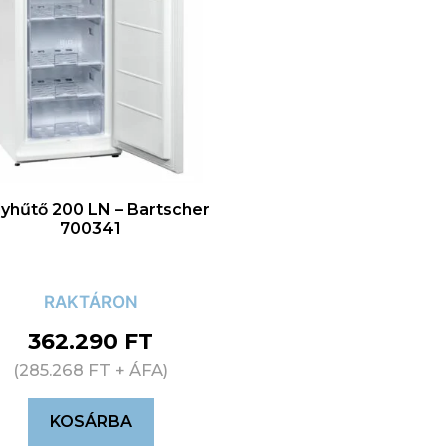
yhűtő 200 LN – Bartscher
700341
RAKTÁRON
362.290
FT
(
285.268
FT
+ ÁFA)
KOSÁRBA