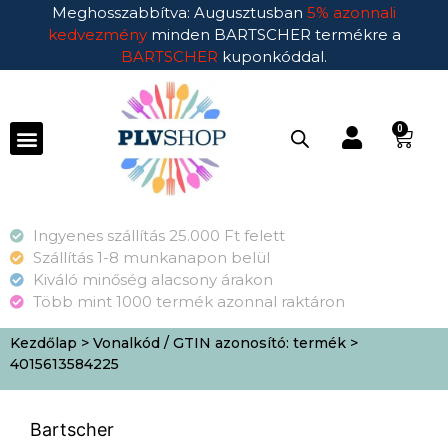
Meghosszabbítva: Augusztusban
5% azonnali
kedvezmény
minden BARTSCHER termékre a
BARTSCHER
kuponkóddal.
0
Ingyenes szállítás 25.000 Ft felett
Szállítás 1-8 munkanapon belül
Kiváló minőség alacsony árakon
Több mint 1000 termék azonnal raktáron
Kezdőlap
> Vonalkód / GTIN azonosító: termék >
4015613584225
Bartscher