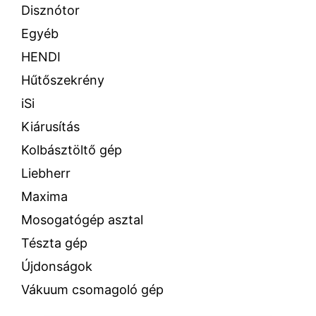
Disznótor
Egyéb
HENDI
Hűtőszekrény
iSi
Kiárusítás
Kolbásztöltő gép
Liebherr
Maxima
Mosogatógép asztal
Tészta gép
Újdonságok
Vákuum csomagoló gép