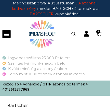
Meghosszabbítva: Augusztusban
5% azonnali
kedvezmény
minden BARTSCHER termékre a
BARTSCHER
kuponkóddal.
0
Ingyenes szállítás 25.000 Ft felett
Szállítás 1-8 munkanapon belül
Kiváló minőség alacsony árakon
Több mint 1000 termék azonnal raktáron
Kezdőlap
> Vonalkód / GTIN azonosító: termék >
4015613577869
Bartscher