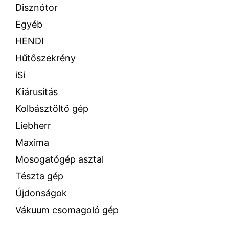
Disznótor
Egyéb
HENDI
Hűtőszekrény
iSi
Kiárusítás
Kolbásztöltő gép
Liebherr
Maxima
Mosogatógép asztal
Tészta gép
Újdonságok
Vákuum csomagoló gép