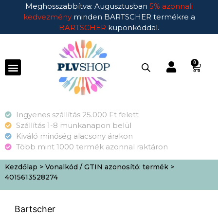
Meghosszabbítva: Augusztusban
5% azonnali
kedvezmény
minden BARTSCHER termékre a
BARTSCHER
kuponkóddal.
0
Ingyenes szállítás 25.000 Ft felett
Szállítás 1-8 munkanapon belül
Kiváló minőség alacsony árakon
Több mint 1000 termék azonnal raktáron
Kezdőlap
> Vonalkód / GTIN azonosító: termék >
4015613528274
Bartscher