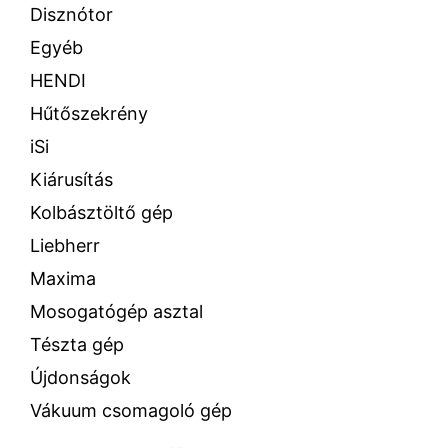
Disznótor
Egyéb
HENDI
Hűtőszekrény
iSi
Kiárusítás
Kolbásztöltő gép
Liebherr
Maxima
Mosogatógép asztal
Tészta gép
Újdonságok
Vákuum csomagoló gép