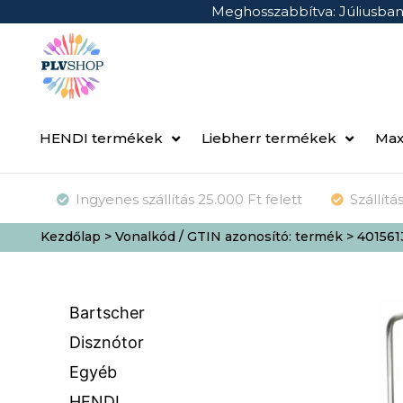
Meghosszabbítva: Júliusba
HENDI termékek
Liebherr termékek
Max
Ingyenes szállítás 25.000 Ft felett
Szállít
Kezdőlap
> Vonalkód / GTIN azonosító: termék > 40156
Bartscher
Disznótor
Egyéb
HENDI