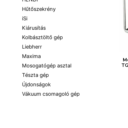
Hűtőszekrény
iSi
Kiárusítás
Kolbásztöltő gép
Liebherr
Maxima
M
Mosogatógép asztal
TG
Tészta gép
Újdonságok
Vákuum csomagoló gép