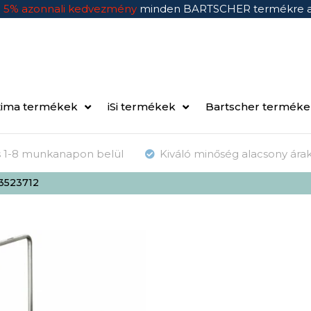
n
5% azonnali kedvezmény
minden BARTSCHER termékre 
ima termékek
iSi termékek
Bartscher termék
ás 1-8 munkanapon belül
Kiváló minőség alacsony ára
13523712