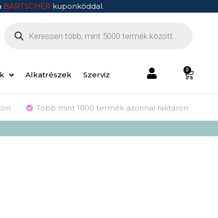
a
BARTSCHER
kuponkóddal.
0
ek
Alkatrészek
Szerviz
kon
Több mint 1000 termék azonnal raktáron