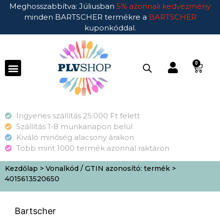
Meghosszabbítva: Júliusban
5% azonnali kedvezmény
minden BARTSCHER termékre a
BARTSCHER
kuponkóddal.
0
Ingyenes szállítás 25.000 Ft felett
Szállítás 1-8 munkanapon belül
Kiváló minőség alacsony árakon
Több mint 1000 termék azonnal raktáron
Kezdőlap
> Vonalkód / GTIN azonosító: termék >
4015613520650
Bartscher