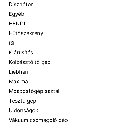
Disznótor
Egyéb
HENDI
Hűtőszekrény
iSi
Kiárusítás
Kolbásztöltő gép
Liebherr
Maxima
Mosogatógép asztal
Tészta gép
Újdonságok
Vákuum csomagoló gép