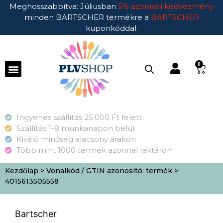
Meghosszabbítva: Júliusban
5% azonnali kedvezmény
minden BARTSCHER termékre a
BARTSCHER
kuponkóddal.
0
Ingyenes szállítás 25.000 Ft felett
Szállítás 1-8 munkanapon belül
Kiváló minőség alacsony árakon
Több mint 1000 termék azonnal raktáron
Kezdőlap
> Vonalkód / GTIN azonosító: termék >
4015613505558
Bartscher