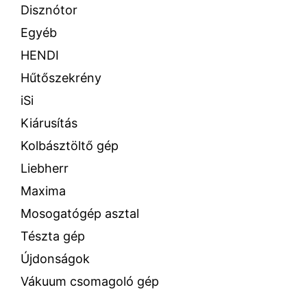
Disznótor
Egyéb
HENDI
Hűtőszekrény
iSi
Kiárusítás
Kolbásztöltő gép
Liebherr
Maxima
Mosogatógép asztal
Tészta gép
Újdonságok
Vákuum csomagoló gép