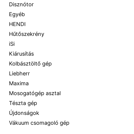
Disznótor
Egyéb
HENDI
Hűtőszekrény
iSi
Kiárusítás
Kolbásztöltő gép
Liebherr
Maxima
Mosogatógép asztal
Tészta gép
Újdonságok
Vákuum csomagoló gép