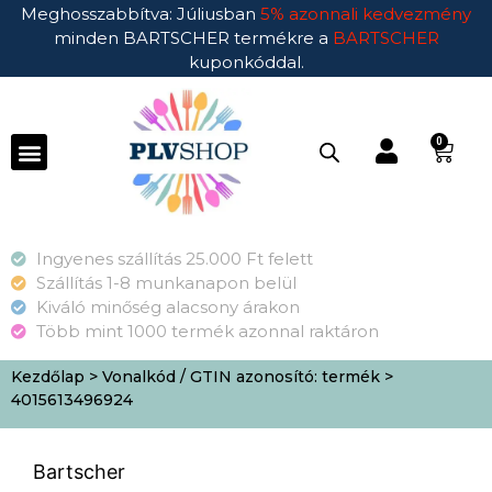
Meghosszabbítva: Júliusban
5% azonnali kedvezmény
minden BARTSCHER termékre a
BARTSCHER
kuponkóddal.
0
Ingyenes szállítás 25.000 Ft felett
Szállítás 1-8 munkanapon belül
Kiváló minőség alacsony árakon
Több mint 1000 termék azonnal raktáron
Kezdőlap
> Vonalkód / GTIN azonosító: termék >
4015613496924
Bartscher