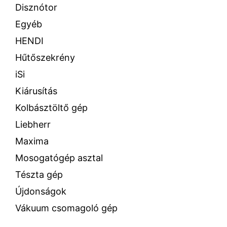
Disznótor
Egyéb
HENDI
Hűtőszekrény
iSi
Kiárusítás
Kolbásztöltő gép
Liebherr
Maxima
Mosogatógép asztal
Tészta gép
Újdonságok
Vákuum csomagoló gép