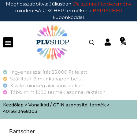
Meghosszabbítva: Júliusban
5% azonnali kedvezmény
minden BARTSCHER termékre a
BARTSCHER
kuponkóddal.
0
Ingyenes szállítás 25.000 Ft felett
Szállítás 1-8 munkanapon belül
Kiváló minőség alacsony árakon
Több mint 1000 termék azonnal raktáron
Kezdőlap
> Vonalkód / GTIN azonosító: termék >
4015613468303
Bartscher