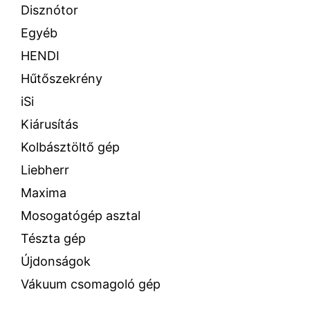
Disznótor
Egyéb
HENDI
Hűtőszekrény
iSi
Kiárusítás
Kolbásztöltő gép
Liebherr
Maxima
Mosogatógép asztal
Tészta gép
Újdonságok
Vákuum csomagoló gép