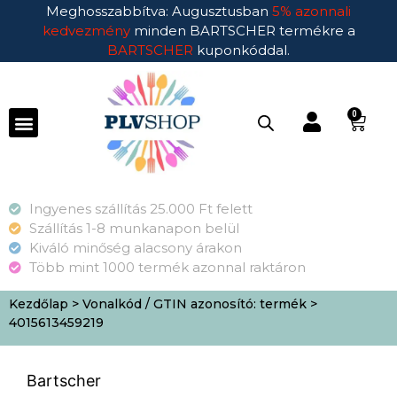
Meghosszabbítva: Augusztusban
5% azonnali
kedvezmény
minden BARTSCHER termékre a
BARTSCHER
kuponkóddal.
0
Ingyenes szállítás 25.000 Ft felett
Szállítás 1-8 munkanapon belül
Kiváló minőség alacsony árakon
Több mint 1000 termék azonnal raktáron
Kezdőlap
> Vonalkód / GTIN azonosító: termék >
4015613459219
Bartscher