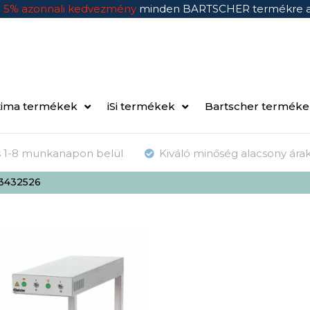
n
5% azonnali kedvezmény
minden BARTSCHER termékre 
ima termékek
iSi termékek
Bartscher termék
ás 1-8 munkanapon belül
Kiváló minőség alacsony ára
13432526