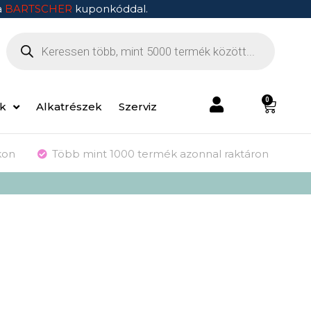
a
BARTSCHER
kuponkóddal.
0
ek
Alkatrészek
Szerviz
kon
Több mint 1000 termék azonnal raktáron