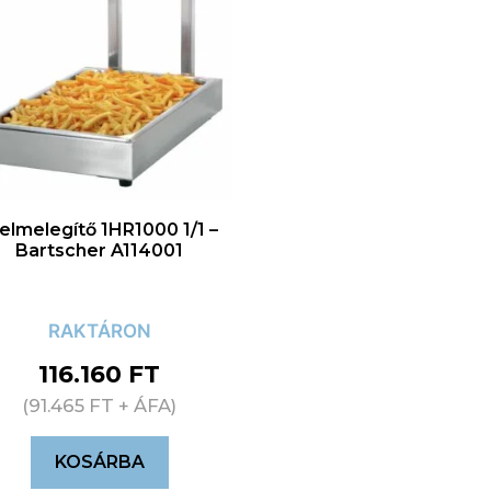
elmelegítő 1HR1000 1/1 –
Bartscher A114001
RAKTÁRON
116.160
FT
(
91.465
FT
+ ÁFA)
KOSÁRBA