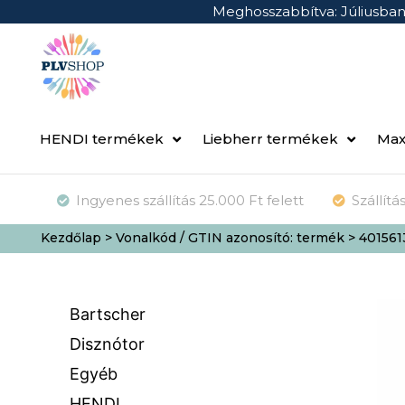
Meghosszabbítva: Júliusba
HENDI termékek
Liebherr termékek
Max
Ingyenes szállítás 25.000 Ft felett
Szállít
Kezdőlap
> Vonalkód / GTIN azonosító: termék > 40156
Bartscher
Disznótor
Egyéb
HENDI