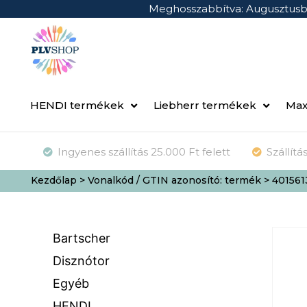
Meghosszabbítva: Augusztus
HENDI termékek
Liebherr termékek
Max
Ingyenes szállítás 25.000 Ft felett
Szállít
Kezdőlap
> Vonalkód / GTIN azonosító: termék > 401561
Bartscher
Disznótor
Egyéb
HENDI