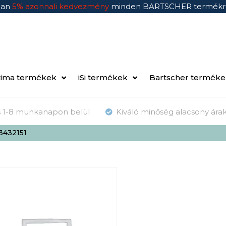
ban
5% azonnali kedvezmény
minden BARTSCHER termékr
ima termékek
iSi termékek
Bartscher termék
ás 1-8 munkanapon belül
Kiváló minőség alacsony ára
3432151