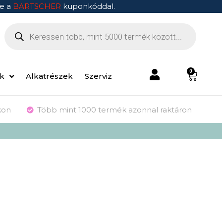
e a
BARTSCHER
kuponkóddal.
0
ek
Alkatrészek
Szerviz
kon
Több mint 1000 termék azonnal raktáron