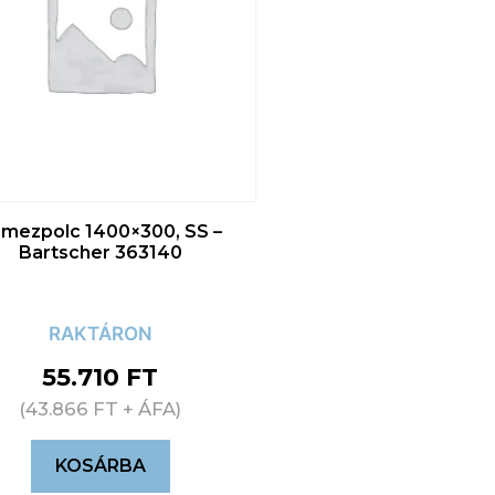
mezpolc 1400×300, SS –
Bartscher 363140
RAKTÁRON
55.710
FT
(
43.866
FT
+ ÁFA)
KOSÁRBA