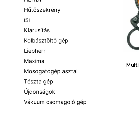
Hűtőszekrény
iSi
Kiárusítás
Kolbásztöltő gép
Liebherr
Maxima
Mult
Mosogatógép asztal
Tészta gép
Újdonságok
Vákuum csomagoló gép