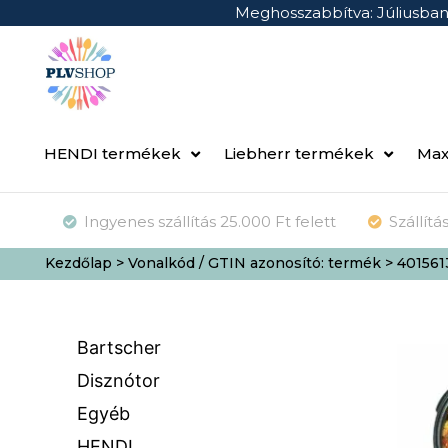
Meghosszabbítva: Júliusba
HENDI termékek
Liebherr termékek
Max
Ingyenes szállítás 25.000 Ft felett
Szállít
Kezdőlap
> Vonalkód / GTIN azonosító: termék > 40156
Bartscher
Disznótor
Egyéb
HENDI