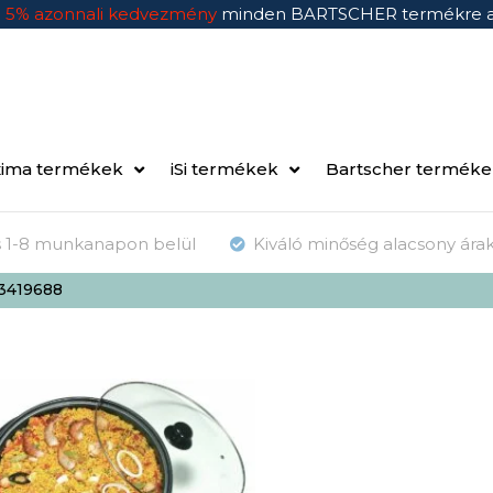
n
5% azonnali kedvezmény
minden BARTSCHER termékre 
ima termékek
iSi termékek
Bartscher termék
ás 1-8 munkanapon belül
Kiváló minőség alacsony ára
13419688