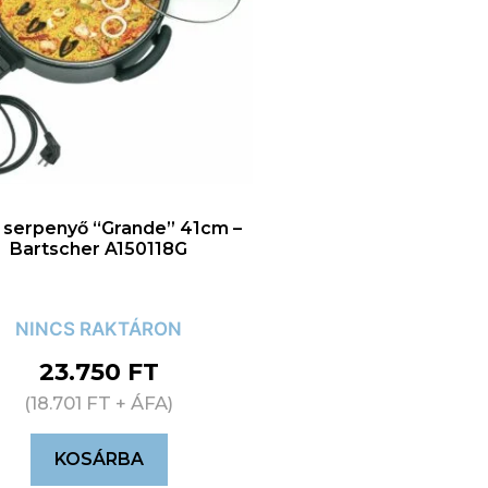
i serpenyő “Grande” 41cm –
Bartscher A150118G
NINCS RAKTÁRON
23.750
FT
(
18.701
FT
+ ÁFA)
KOSÁRBA