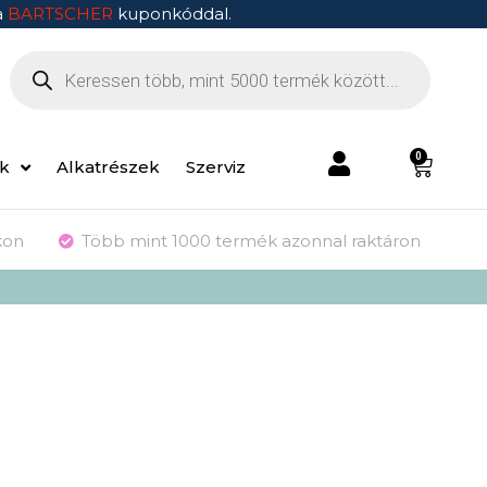
a
BARTSCHER
kuponkóddal.
0
ek
Alkatrészek
Szerviz
kon
Több mint 1000 termék azonnal raktáron