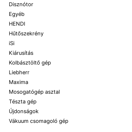
Disznótor
Egyéb
HENDI
Hűtőszekrény
iSi
Kiárusítás
Kolbásztöltő gép
Liebherr
Maxima
Mosogatógép asztal
Tészta gép
Újdonságok
Vákuum csomagoló gép