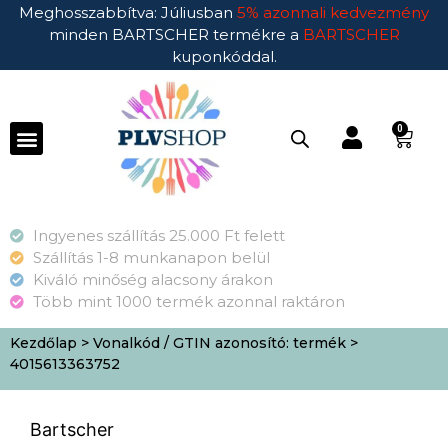
Meghosszabbítva: Júliusban
5% azonnali kedvezmény
minden BARTSCHER termékre a
BARTSCHER
kuponkóddal.
0
Ingyenes szállítás 25.000 Ft felett
Szállítás 1-8 munkanapon belül
Kiváló minőség alacsony árakon
Több mint 1000 termék azonnal raktáron
Kezdőlap
> Vonalkód / GTIN azonosító: termék >
4015613363752
Bartscher