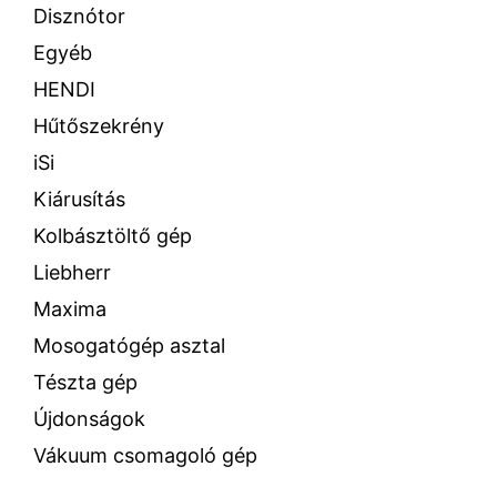
Disznótor
Egyéb
HENDI
Hűtőszekrény
iSi
Kiárusítás
Kolbásztöltő gép
Liebherr
Maxima
Mosogatógép asztal
Tészta gép
Újdonságok
Vákuum csomagoló gép