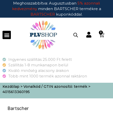
Meghosszabbítva: Augusztusban
5% azonnali
kedvezmény
minden BARTSCHER termékre a
BARTSCHER
kuponkóddal.
0
Ingyenes szállítás 25.000 Ft felett
Szállítás 1-8 munkanapon belül
Kiváló minőség alacsony árakon
Több mint 1000 termék azonnal raktáron
Kezdőlap
> Vonalkód / GTIN azonosító: termék >
4015613360195
Bartscher