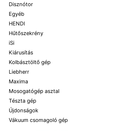
Disznótor
Egyéb
HENDI
Hűtőszekrény
iSi
Kiárusítás
Kolbásztöltő gép
Liebherr
Maxima
Mosogatógép asztal
Tészta gép
Újdonságok
Vákuum csomagoló gép