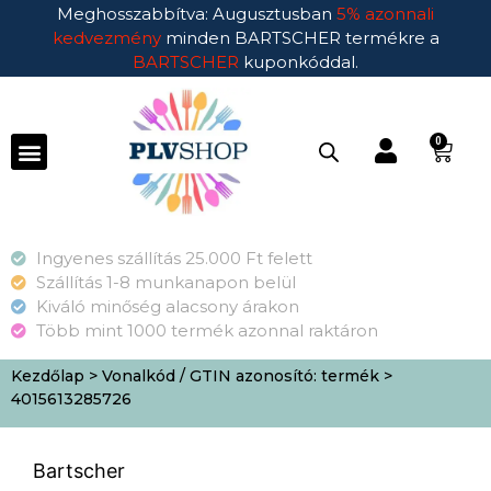
Meghosszabbítva: Augusztusban
5% azonnali
kedvezmény
minden BARTSCHER termékre a
BARTSCHER
kuponkóddal.
0
Ingyenes szállítás 25.000 Ft felett
Szállítás 1-8 munkanapon belül
Kiváló minőség alacsony árakon
Több mint 1000 termék azonnal raktáron
Kezdőlap
> Vonalkód / GTIN azonosító: termék >
4015613285726
Bartscher