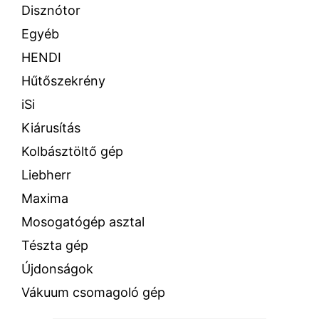
Disznótor
Egyéb
HENDI
Hűtőszekrény
iSi
Kiárusítás
Kolbásztöltő gép
Liebherr
Maxima
Mosogatógép asztal
Tészta gép
Újdonságok
Vákuum csomagoló gép