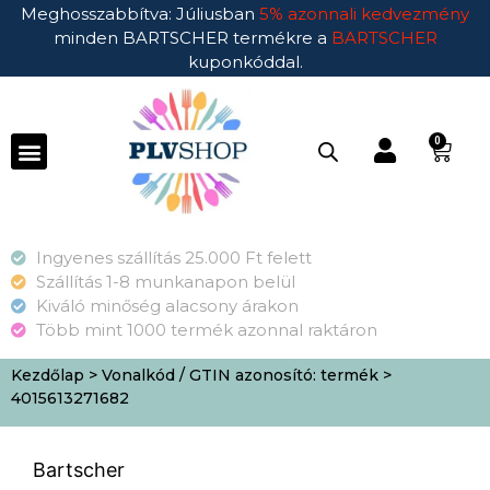
Meghosszabbítva: Júliusban
5% azonnali kedvezmény
minden BARTSCHER termékre a
BARTSCHER
kuponkóddal.
0
Ingyenes szállítás 25.000 Ft felett
Szállítás 1-8 munkanapon belül
Kiváló minőség alacsony árakon
Több mint 1000 termék azonnal raktáron
Kezdőlap
> Vonalkód / GTIN azonosító: termék >
4015613271682
Bartscher