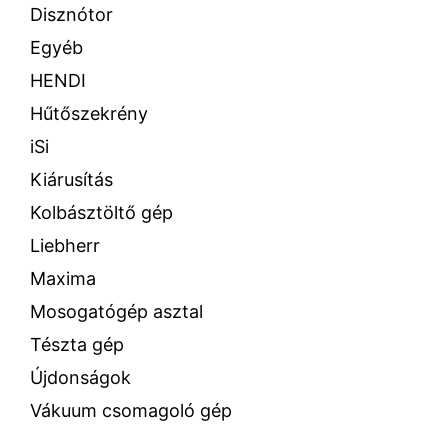
Disznótor
Egyéb
HENDI
Hűtőszekrény
iSi
Kiárusítás
Kolbásztöltő gép
Liebherr
Maxima
Mosogatógép asztal
Tészta gép
Újdonságok
Vákuum csomagoló gép