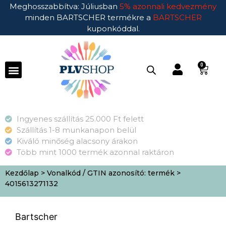
Meghosszabbítva: Júliusban
5% azonnali kedvezmény
minden BARTSCHER termékre a
BARTSCHER
kuponkóddal.
0
Ingyenes szállítás 25.000 Ft felett
Szállítás 1-8 munkanapon belül
Kiváló minőség alacsony árakon
Több mint 1000 termék azonnal raktáron
Kezdőlap
> Vonalkód / GTIN azonosító: termék >
4015613271132
Bartscher