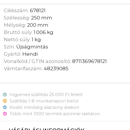
Cikkszám:
678121
Szélesség:
250 mm
Mélység:
200 mm
Bruttó súly:
1.006 kg
Nettó súly:
1 kg
Szín:
Újságmintás
Gyártó:
Hendi
Vonalkód / GTIN azonosító:
8711369678121
Vámtarifaszám:
48239085
Ingyenes szállítás 25.000 Ft felett
Szállítás 1-8 munkanapon belül
Kiváló minőség alacsony árakon
Több mint 1000 termék azonnal raktáron