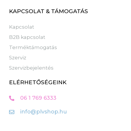
KAPCSOLAT & TÁMOGATÁS
Kapcsolat
B2B kapcsolat
Terméktámogatás
Szerviz
Szervizbejelentés
ELÉRHETŐSÉGEINK
06 1 769 6333
info@plvshop.hu