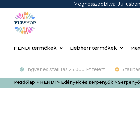
Meghosszabbítva: Júliusba
HENDI termékek
Liebherr termékek
Max
Ingyenes szállítás 25.000 Ft felett
Szállít
Kezdőlap
>
HENDI
>
Edények és serpenyők
> Serpenyő