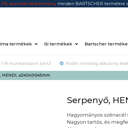
n
5% azonnali kedvezmény
minden BARTSCHER termékre 
ima termékek
iSi termékek
Bartscher termék
ás 1-8 munkanapon belül
Kiváló minőség alacsony ára
, HENDI, ⌀240x(H)45mm
Serpenyő, HE
Hagyományos szénacél s
Nagyon tartós, és megfe