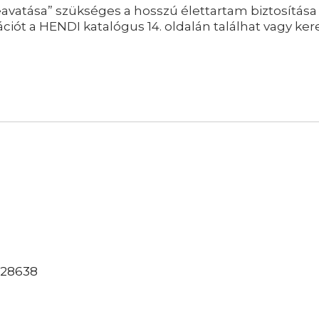
eavatása” szükséges a hosszú élettartam biztosítása 
iót a HENDI katalógus 14. oldalán találhat vagy ker
628638