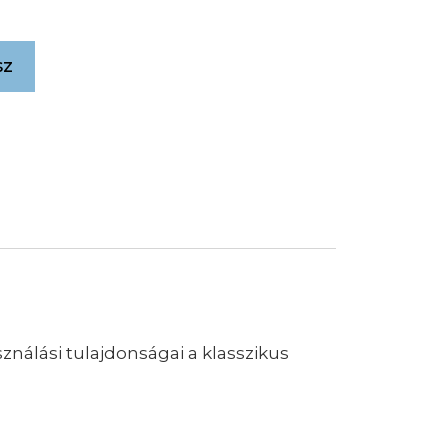
sz
nálási tulajdonságai a klasszikus