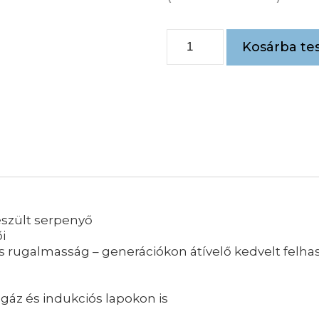
Kosárba te
szült serpenyő
i
 rugalmasság – generációkon átívelő kedvelt felhasz
gáz és indukciós lapokon is