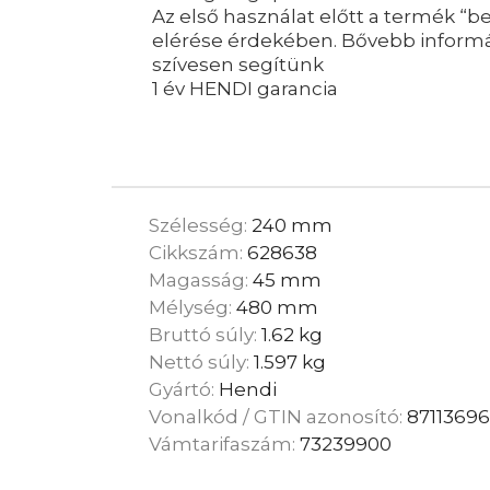
Az első használat előtt a termék “b
elérése érdekében. Bővebb informác
szívesen segítünk
1 év HENDI garancia
Szélesség:
240 mm
Cikkszám:
628638
Magasság:
45 mm
Mélység:
480 mm
Bruttó súly:
1.62 kg
Nettó súly:
1.597 kg
Gyártó:
Hendi
Vonalkód / GTIN azonosító:
8711369
Vámtarifaszám:
73239900