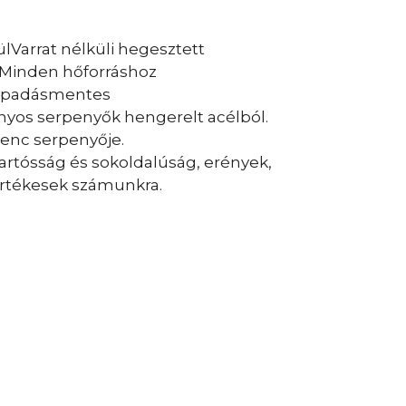
lVarrat nélküli hegesztett
Minden hőforráshoz
apadásmentes
os serpenyők hengerelt acélból.
enc serpenyője.
artósság és sokoldalúság, erények,
értékesek számunkra.