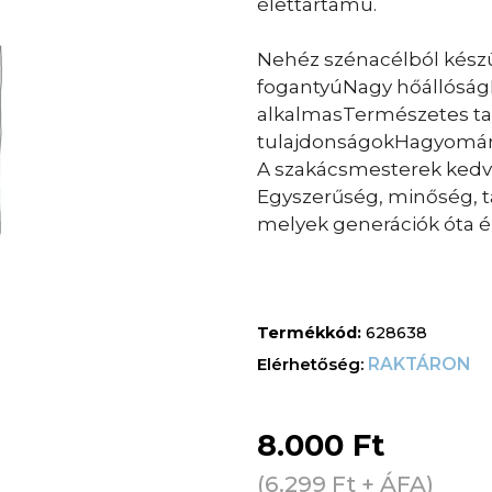
élettartamú.
Nehéz szénacélból készü
fogantyúNagy hőállóság
alkalmasTermészetes t
tulajdonságokHagyomány
A szakácsmesterek kedv
Egyszerűség, minőség, t
melyek generációk óta 
Termékkód:
628638
RAKTÁRON
8.000
Ft
(
6.299
Ft
+ ÁFA)