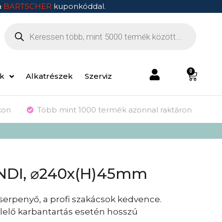
a
BARTSCHER
kuponkóddal.
0
ek
Alkatrészek
Szerviz
kon
Több mint 1000 termék azonnal raktáron
NDI, ⌀240x(H)45mm
erpenyő, a profi szakácsok kedvence.
lelő karbantartás esetén hosszú