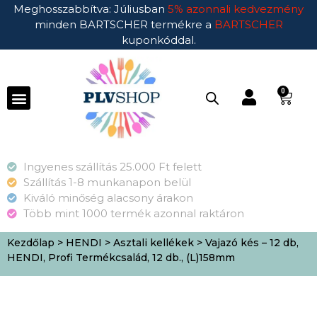
Meghosszabbítva: Júliusban
5% azonnali kedvezmény
minden BARTSCHER termékre a
BARTSCHER
kuponkóddal.
0
Ingyenes szállítás 25.000 Ft felett
Szállítás 1-8 munkanapon belül
Kiváló minőség alacsony árakon
Több mint 1000 termék azonnal raktáron
Kezdőlap
>
HENDI
>
Asztali kellékek
> Vajazó kés – 12 db,
HENDI, Profi Termékcsalád, 12 db., (L)158mm