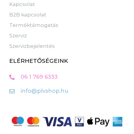
Kapcsolat
B2B kapcsolat
Terméktámogatás
Szerviz
Szervizbejelentés
ELÉRHETŐSÉGEINK
06 1 769 6333
info@plvshop.hu