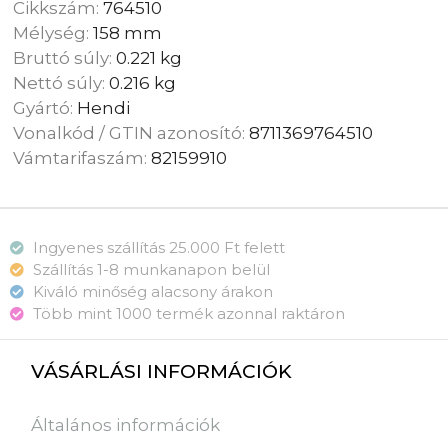
Cikkszám:
764510
Mélység:
158 mm
Bruttó súly:
0.221 kg
Nettó súly:
0.216 kg
Gyártó:
Hendi
Vonalkód / GTIN azonosító:
8711369764510
Vámtarifaszám:
82159910
Ingyenes szállítás 25.000 Ft felett
Szállítás 1-8 munkanapon belül
Kiváló minőség alacsony árakon
Több mint 1000 termék azonnal raktáron
VÁSÁRLÁSI INFORMÁCIÓK
Általános információk