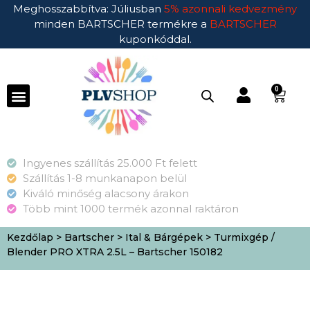
Meghosszabbítva: Júliusban
5% azonnali kedvezmény
minden BARTSCHER termékre a
BARTSCHER
kuponkóddal.
0
Ingyenes szállítás 25.000 Ft felett
Szállítás 1-8 munkanapon belül
Kiváló minőség alacsony árakon
Több mint 1000 termék azonnal raktáron
Kezdőlap
>
Bartscher
>
Ital & Bárgépek
> Turmixgép /
Blender PRO XTRA 2.5L – Bartscher 150182