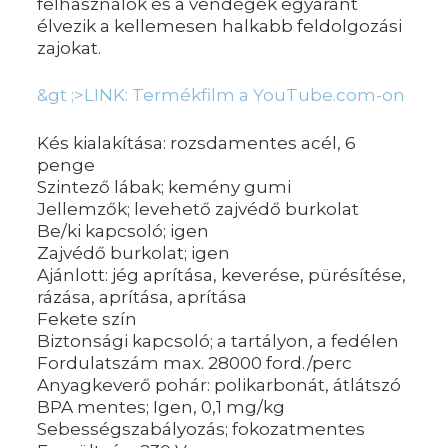
felhasználók és a vendégek egyaránt
élvezik a kellemesen halkabb feldolgozási
zajokat.
&gt ;>LINK: Termékfilm a YouTube.com-on
Kés kialakítása: rozsdamentes acél, 6
penge
Szintező lábak; kemény gumi
Jellemzők; levehető zajvédő burkolat
Be/ki kapcsoló; igen
Zajvédő burkolat; igen
Ajánlott: jég aprítása, keverése, pürésítése,
rázása, aprítása, aprítása
Fekete szín
Biztonsági kapcsoló; a tartályon, a fedélen
Fordulatszám max. 28000 ford./perc
Anyagkeverő pohár: polikarbonát, átlátszó
BPA mentes; Igen, 0,1 mg/kg
Sebességszabályozás; fokozatmentes