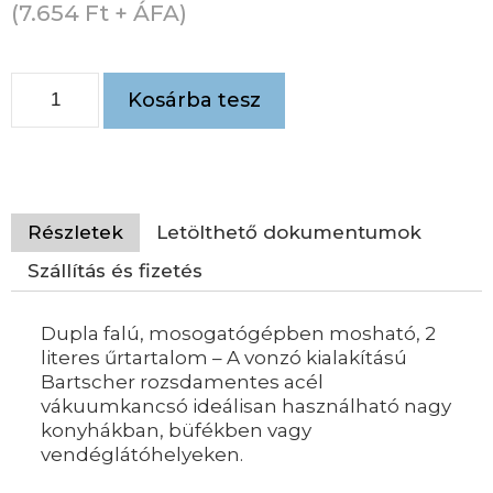
(
7.654
Ft
+ ÁFA)
Kosárba tesz
Részletek
Letölthető dokumentumok
Szállítás és fizetés
Dupla falú, mosogatógépben mosható, 2
literes űrtartalom – A vonzó kialakítású
Bartscher rozsdamentes acél
vákuumkancsó ideálisan használható nagy
konyhákban, büfékben vagy
vendéglátóhelyeken.