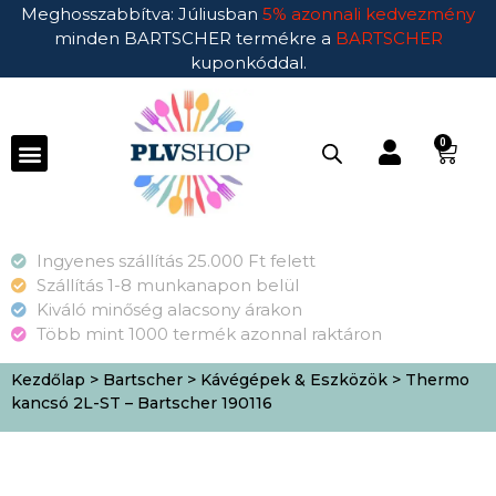
Meghosszabbítva: Júliusban
5% azonnali kedvezmény
minden BARTSCHER termékre a
BARTSCHER
kuponkóddal.
0
Ingyenes szállítás 25.000 Ft felett
Szállítás 1-8 munkanapon belül
Kiváló minőség alacsony árakon
Több mint 1000 termék azonnal raktáron
Kezdőlap
>
Bartscher
>
Kávégépek & Eszközök
> Thermo
kancsó 2L-ST – Bartscher 190116