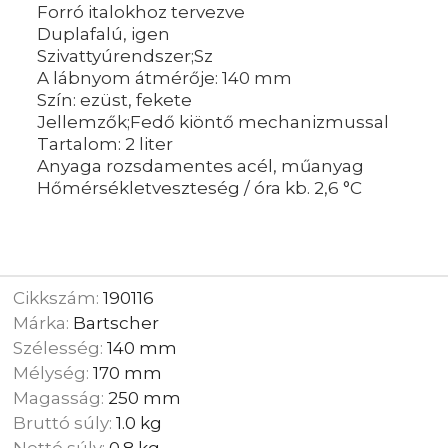
Forró italokhoz tervezve
Duplafalú, igen
Szivattyúrendszer;Sz
A lábnyom átmérője: 140 mm
Szín: ezüst, fekete
Jellemzők;Fedő kiöntő mechanizmussal
Tartalom: 2 liter
Anyaga rozsdamentes acél, műanyag
Hőmérsékletveszteség / óra kb. 2,6 °C
Cikkszám:
190116
Márka:
Bartscher
Szélesség:
140 mm
Mélység:
170 mm
Magasság:
250 mm
Bruttó súly:
1.0 kg