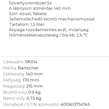
Szivattyúrendszer;Sz
A lábnyom átmérője: 140 mm
Szín: ezüst, fekete
Jellemzők;Fedő kiöntő mechanizmussal
Tartalom: 1,5 liter
Anyaga rozsdamentes acél, műanyag
Hőmérsékletveszteség / óra kb. 2,6 °C
Cikkszám:
190114
Márka:
Bartscher
Szélesség:
140 mm
Mélység:
170 mm
Magasság:
215 mm
Bruttó súly:
0.9 kg
Nettó súly:
0,72 kg
Vonalkód / GTIN azonosító:
4015613714745