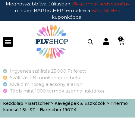
Meghosszabbítva: Júliusban
5% azonnali kedvezmény
minden BARTSCHER termékre a
BARTSCHER
kuponkóddal.
0
Ingyenes szállítás 25.000 Ft felett
Szállítás 1-8 munkanapon belül
Kiváló minőség alacsony árakon
Több mint 1000 termék azonnal raktáron
Kezdőlap
>
Bartscher
>
Kávégépek & Eszközök
> Thermo
kancsó 1,5L-ST – Bartscher 190114