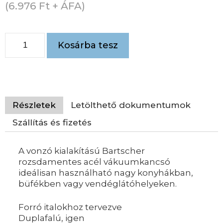
(
6.976
Ft
+ ÁFA)
Kosárba tesz
Részletek
Letölthető dokumentumok
Szállítás és fizetés
A vonzó kialakítású Bartscher
rozsdamentes acél vákuumkancsó
ideálisan használható nagy konyhákban,
büfékben vagy vendéglátóhelyeken.
Forró italokhoz tervezve
Duplafalú, igen