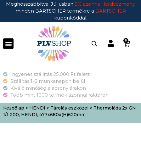
Meghosszabbítva: Júliusban
5% azonnali kedvezmény
minden BARTSCHER termékre a
BARTSCHER
kuponkóddal.
0
Ingyenes szállítás 25.000 Ft felett
Szállítás 1-8 munkanapon belül
Kiváló minőség alacsony árakon
Több mint 1000 termék azonnal raktáron
Kezdőlap
>
HENDI
>
Tárolás eszközei
> Thermoláda 2x GN
1/1 200, HENDI, 477x680x(H)620mm