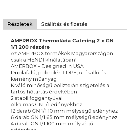
Részletek
Szállítás és fizetés
AMERBOX Thermoláda Catering 2 x GN
1/1 200 részére
Az AMERBOX termékek Magyarországon
csak a HENDI kínálatában!
AMERBOX – Designed in USA
Duplafalú, polietilén LDPE, ütésálló és
kemény műanyag
Kiváló minőságű polizterán szigetelés a
tartós hőtartás érdekében
2 stabil foggantyúval
Alkalmas GN 1/1 edényekhez
12 darab GN 1/1 10 mm mélységű edényhez
6 darab GN 1/1 65 mm mélységű edényhez
4 darab GN 1/1 100 mm mélységű