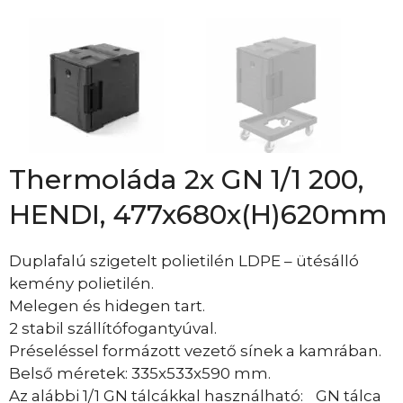
Thermoláda 2x GN 1/1 200,
HENDI, 477x680x(H)620mm
Duplafalú szigetelt polietilén LDPE – ütésálló
kemény polietilén.
Melegen és hidegen tart.
2 stabil szállítófogantyúval.
Préseléssel formázott vezető sínek a kamrában.
Belső méretek: 335x533x590 mm.
Az alábbi 1/1 GN tálcákkal használható: GN tálca