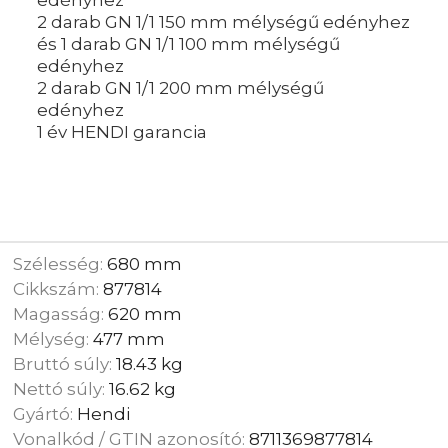
edényhez
2 darab GN 1/1 150 mm mélységű edényhez
és 1 darab GN 1/1 100 mm mélységű
edényhez
2 darab GN 1/1 200 mm mélységű
edényhez
1 év HENDI garancia
Szélesség:
680 mm
Cikkszám:
877814
Magasság:
620 mm
Mélység:
477 mm
Bruttó súly:
18.43 kg
Nettó súly:
16.62 kg
Gyártó:
Hendi
Vonalkód / GTIN azonosító:
8711369877814