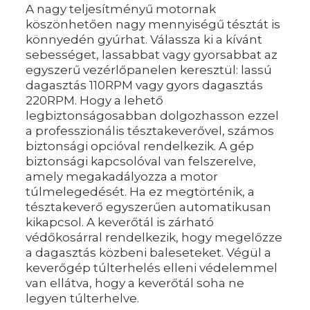
A nagy teljesítményű motornak
köszönhetően nagy mennyiségű tésztát is
könnyedén gyúrhat. Válassza ki a kívánt
sebességet, lassabbat vagy gyorsabbat az
egyszerű vezérlőpanelen keresztül: lassú
dagasztás 110RPM vagy gyors dagasztás
220RPM. Hogy a lehető
legbiztonságosabban dolgozhasson ezzel
a professzionális tésztakeverővel, számos
biztonsági opcióval rendelkezik. A gép
biztonsági kapcsolóval van felszerelve,
amely megakadályozza a motor
túlmelegedését. Ha ez megtörténik, a
tésztakeverő egyszerűen automatikusan
kikapcsol. A keverőtál is zárható
védőkosárral rendelkezik, hogy megelőzze
a dagasztás közbeni baleseteket. Végül a
keverőgép túlterhelés elleni védelemmel
van ellátva, hogy a keverőtál soha ne
legyen túlterhelve.