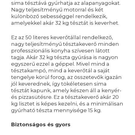
sima tésztává gyúrhatja az alapanyagokat.
Nagy teljesítményű motorral és két
különböző sebességgel rendelkezik,
amelyekkel akár 32 kg tésztát is keverhet.
Ez az 50 literes keverőtállal rendelkező,
nagy teljesítményű tésztakeverő minden
professzionális konyha szívesen látott
tagja. Akár 32 kg tészta gyúrása is nagyon
egyszerű ezzel a géppel. Mivel mind a
tésztakampó, mind a keverőtál a saját
tengelye körül forog, az összetevők igazán
jól keverednek, így tökéletesen sima
tésztát kapunk, amely készen áll a kenyér-
és pizzasütésre. Ez a tésztakeverő akár 20
kg lisztet is képes kezelni, és a minimálisan
gyúrható tészta mennyisége 15 kg.
Biztonságos és gyors