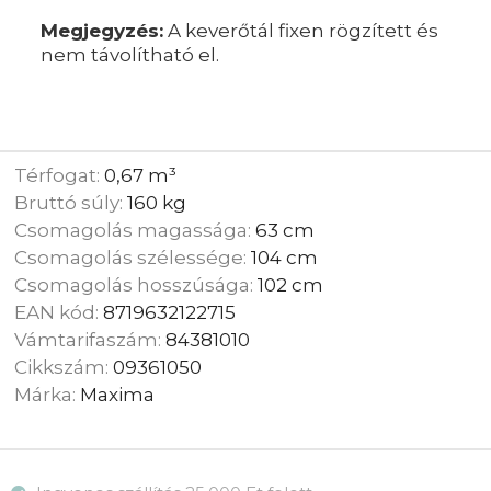
Megjegyzés:
A keverőtál fixen rögzített és
nem távolítható el.
Térfogat:
0,67 m³
Bruttó súly:
160 kg
Csomagolás magassága:
63 cm
Csomagolás szélessége:
104 cm
Csomagolás hosszúsága:
102 cm
EAN kód:
8719632122715
Vámtarifaszám:
84381010
Cikkszám:
09361050
Márka:
Maxima