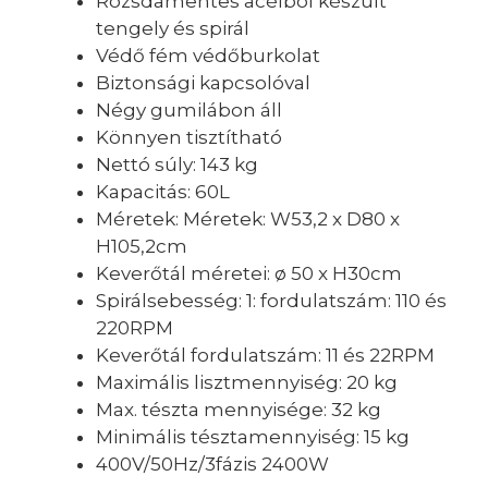
Rozsdamentes acélból készült
tengely és spirál
Védő fém védőburkolat
Biztonsági kapcsolóval
Négy gumilábon áll
Könnyen tisztítható
Nettó súly: 143 kg
Kapacitás: 60L
Méretek: Méretek: W53,2 x D80 x
H105,2cm
Keverőtál méretei: ø 50 x H30cm
Spirálsebesség: 1: fordulatszám: 110 és
220RPM
Keverőtál fordulatszám: 11 és 22RPM
Maximális lisztmennyiség: 20 kg
Max. tészta mennyisége: 32 kg
Minimális tésztamennyiség: 15 kg
400V/50Hz/3fázis 2400W