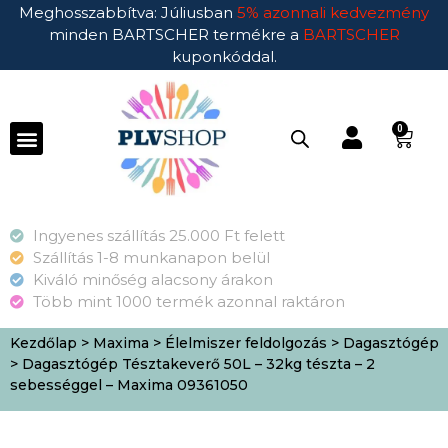
Meghosszabbítva: Júliusban
5% azonnali kedvezmény
minden BARTSCHER termékre a
BARTSCHER
kuponkóddal.
0
Ingyenes szállítás 25.000 Ft felett
Szállítás 1-8 munkanapon belül
Kiváló minőség alacsony árakon
Több mint 1000 termék azonnal raktáron
Kezdőlap
>
Maxima
>
Élelmiszer feldolgozás
>
Dagasztógép
> Dagasztógép Tésztakeverő 50L – 32kg tészta – 2
sebességgel – Maxima 09361050