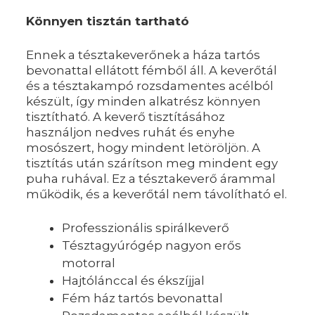
Könnyen tisztán tartható
Ennek a tésztakeverőnek a háza tartós
bevonattal ellátott fémből áll. A keverőtál
és a tésztakampó rozsdamentes acélból
készült, így minden alkatrész könnyen
tisztítható. A keverő tisztításához
használjon nedves ruhát és enyhe
mosószert, hogy mindent letöröljön. A
tisztítás után szárítson meg mindent egy
puha ruhával. Ez a tésztakeverő árammal
működik, és a keverőtál nem távolítható el.
Professzionális spirálkeverő
Tésztagyúrógép nagyon erős
motorral
Hajtólánccal és ékszíjjal
Fém ház tartós bevonattal