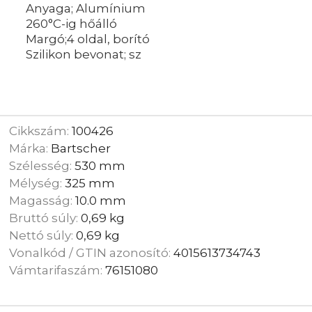
Anyaga; Alumínium
260°C-ig hőálló
Margó;4 oldal, borító
Szilikon bevonat; sz
Cikkszám:
100426
Márka:
Bartscher
Szélesség:
530 mm
Mélység:
325 mm
Magasság:
10.0 mm
Bruttó súly:
0,69 kg
Nettó súly:
0,69 kg
Vonalkód / GTIN azonosító:
4015613734743
Vámtarifaszám:
76151080