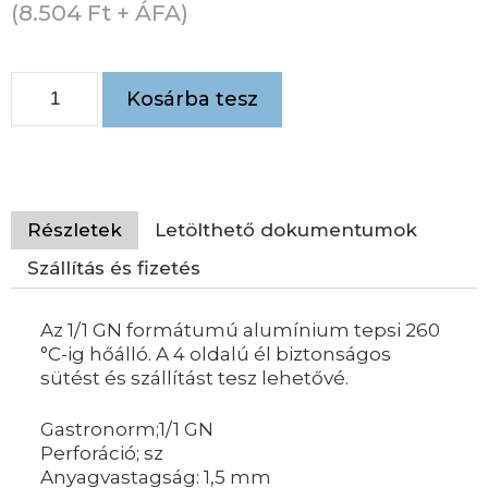
(
8.504
Ft
+ ÁFA)
Kosárba tesz
Részletek
Letölthető dokumentumok
Szállítás és fizetés
Az 1/1 GN formátumú alumínium tepsi 260
°C-ig hőálló. A 4 oldalú él biztonságos
sütést és szállítást tesz lehetővé.
Gastronorm;1/1 GN
Perforáció; sz
Anyagvastagság: 1,5 mm