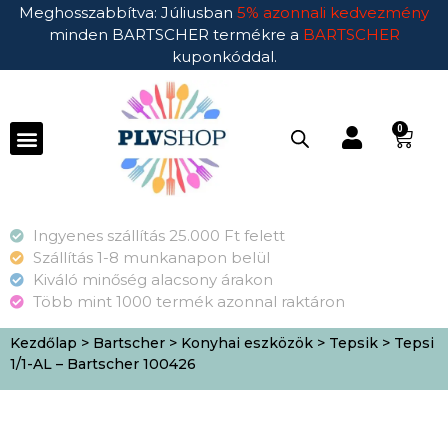
Meghosszabbítva: Júliusban
5% azonnali kedvezmény
minden BARTSCHER termékre a
BARTSCHER
kuponkóddal.
0
Ingyenes szállítás 25.000 Ft felett
Szállítás 1-8 munkanapon belül
Kiváló minőség alacsony árakon
Több mint 1000 termék azonnal raktáron
Kezdőlap
>
Bartscher
>
Konyhai eszközök
>
Tepsik
> Tepsi
1/1-AL – Bartscher 100426