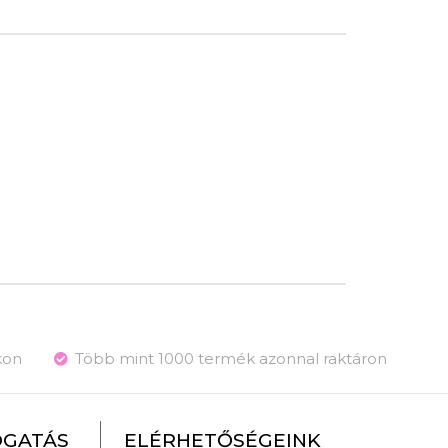
kon
Több mint 1000 termék azonnal raktáron
OGATÁS
ELÉRHETŐSÉGEINK