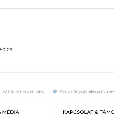
450109
ás 1-8 munkanapon belül
Kiváló minőség alacsony ára
& MÉDIA
KAPCSOLAT & TÁM