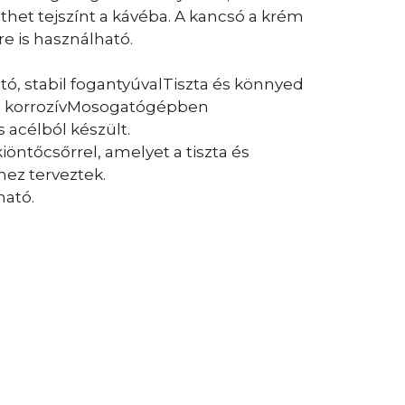
het tejszínt a kávéba. A kancsó a krém
e is használható.
, stabil fogantyúvalTiszta és könnyed
em korrozívMosogatógépben
 acélból készült.
ntőcsőrrel, amelyet a tiszta és
ez terveztek.
ható.