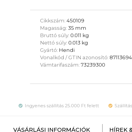
Cikkszám:
450109
Magasság:
35 mm
Bruttó súly:
0.011 kg
Nettó súly:
0.013 kg
Gyártó:
Hendi
Vonalkód / GTIN azonosító:
8711369
Vámtarifaszám:
73239300
Ingyenes szállítás 25.000 Ft felett
Szállít
VÁSÁRLÁSI INFORMÁCIÓK
HÍREK 