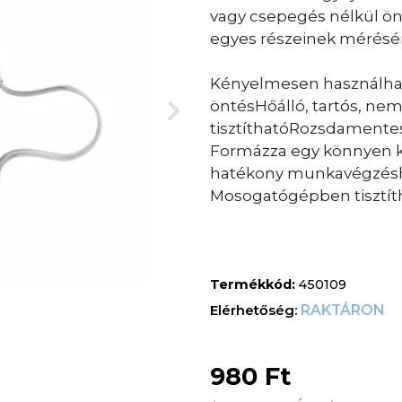
vagy csepegés nélkül önt
egyes részeinek mérésér
Kényelmesen használható
öntésHőálló, tartós, n
tisztíthatóRozsdamentes
Formázza egy könnyen kiö
hatékony munkavégzésh
Mosogatógépben tisztít
Termékkód:
450109
RAKTÁRON
980
Ft