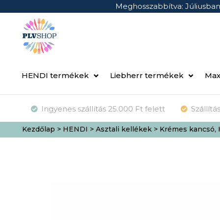
Meghosszabbítva: Júliusba
HENDI termékek
Liebherr termékek
Max
Ingyenes szállítás 25.000 Ft felett
Szállít
Kezdőlap
>
HENDI
>
Asztali kellékek
> Krémes kancsó, 