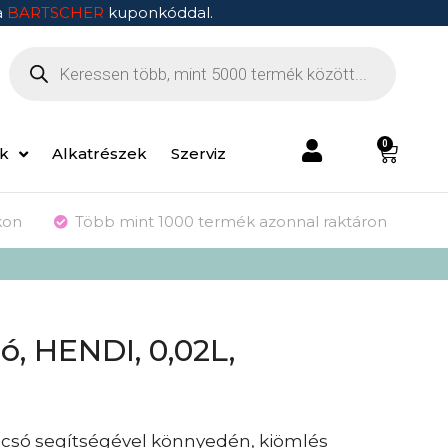
a
BARTSCHER
kuponkóddal.
0
ek
Alkatrészek
Szerviz
kon
Több mint 1000 termék azonnal raktáron
, HENDI, 0,02L,
csó segítségével könnyedén, kiömlés