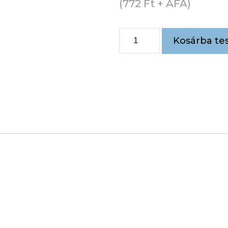
(
772
Ft
+ ÁFA)
Kosárba te