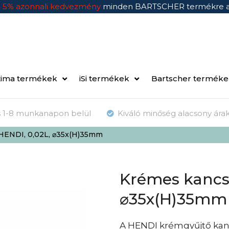
n
5% azonnali kedvezmény
minden BARTSCHER termékre 
ima termékek
iSi termékek
Bartscher termék
ás 1-8 munkanapon belül
Kiváló minőség alacsony ára
HENDI, 0,02L, ⌀35x(H)35mm
Krémes kancsó
⌀35x(H)35mm
A HENDI krémgyűjtő kan