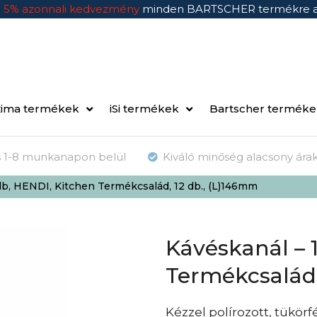
n
5% azonnali kedvezmény
minden BARTSCHER termékre 
ima termékek
iSi termékek
Bartscher termék
ás 1-8 munkanapon belül
Kiváló minőség alacsony ára
db, HENDI, Kitchen Termékcsalád, 12 db., (L)146mm
Kávéskanál – 
Termékcsalád,
Kézzel polírozott, tükörf