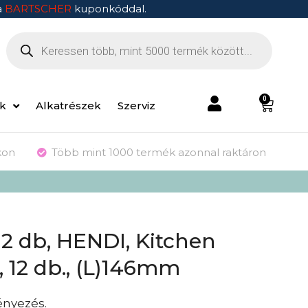
a
BARTSCHER
kuponkóddal.
0
ek
Alkatrészek
Szerviz
kon
Több mint 1000 termék azonnal raktáron
12 db, HENDI, Kitchen
 12 db., (L)146mm
ényezés.