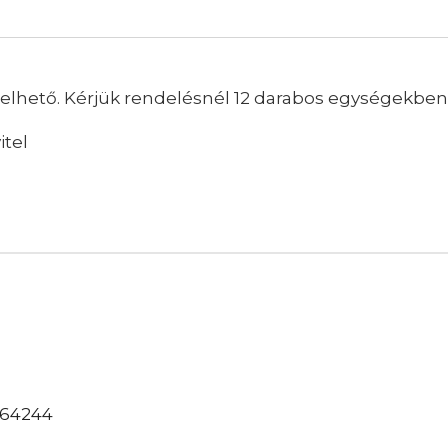
lhető. Kérjük rendelésnél 12 darabos egységekben
itel
764244