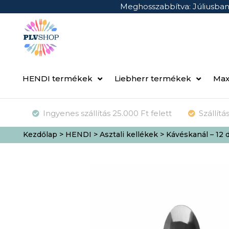
Meghosszabbítva: Júliusba
HENDI termékek
Liebherr termékek
Max
Ingyenes szállítás 25.000 Ft felett
Szállít
Kezdőlap
>
HENDI
>
Asztali kellékek
> Kávéskanál – 12 