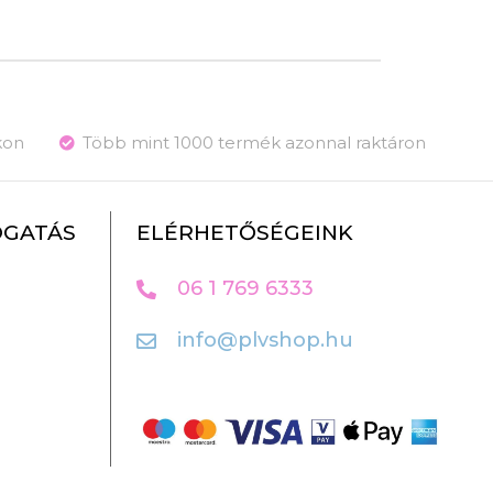
kon
Több mint 1000 termék azonnal raktáron
OGATÁS
ELÉRHETŐSÉGEINK
06 1 769 6333
info@plvshop.hu