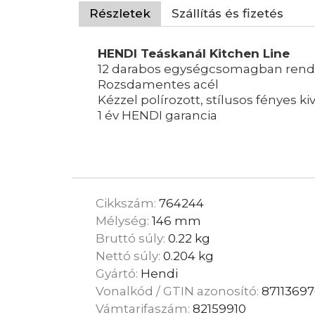
Részletek
Szállítás és fizetés
HENDI Teáskanál Kitchen Line
12 darabos egységcsomagban rende
Rozsdamentes acél
Kézzel polírozott, stílusos fényes kiv
1 év HENDI garancia
Cikkszám:
764244
Mélység:
146 mm
Bruttó súly:
0.22 kg
Nettó súly:
0.204 kg
Gyártó:
Hendi
Vonalkód / GTIN azonosító:
8711369
Vámtarifaszám:
82159910