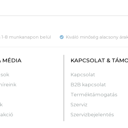
ás 1-8 munkanapon belül
Kiváló minőség alacsony ára
& MÉDIA
KAPCSOLAT & TÁM
usok
Kapcsolat
híreink
B2B kapcsolat
Terméktámogatás
k
Szerviz
 akció
Szervizbejelentés