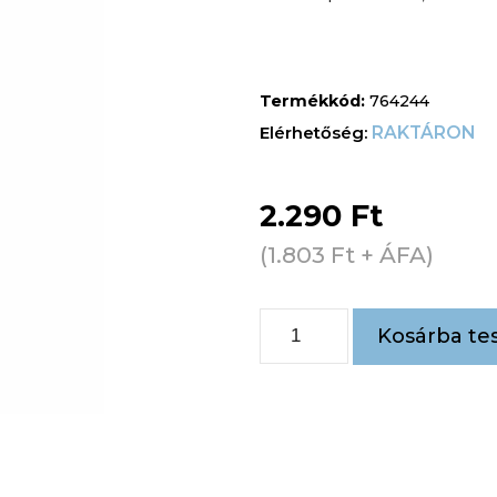
Termékkód:
764244
RAKTÁRON
2.290
Ft
(
1.803
Ft
+ ÁFA)
Kosárba te