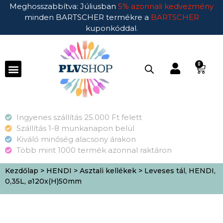
Meghosszabbítva: Júliusban
5% azonnali kedvezmény
minden BARTSCHER termékre a
BARTSCHER
kuponkóddal.
0
Ingyenes szállítás 25.000 Ft felett
Szállítás 1-8 munkanapon belül
Kiváló minőség alacsony árakon
Több mint 1000 termék azonnal raktáron
Kezdőlap
>
HENDI
>
Asztali kellékek
> Leveses tál, HENDI,
0,35L, ⌀120x(H)50mm