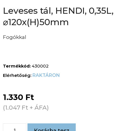
Leveses tál, HENDI, 0,35L,
⌀120x(H)50mm
Fogókkal
Termékkód:
430002
RAKTÁRON
1.330
Ft
(
1.047
Ft
+ ÁFA)
Kosárba tesz