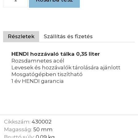
Részletek
Szállítás és fizetés
HENDI hozzávaló tálka 0,35 liter
Rozsdamnetes acél
Levesek és hozzávalók tárolására ajánlott
Mosgatógépben tiszítható
1 év HENDI garancia
Cikkszám:
430002
Magasság:
50 mm
Bruttó súly:
0.09 kg