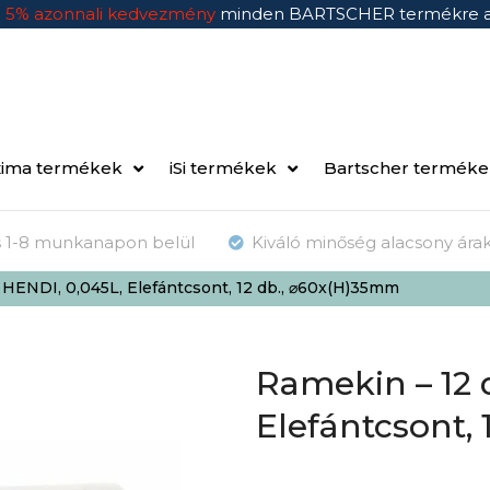
n
5% azonnali kedvezmény
minden BARTSCHER termékre 
ima termékek
iSi termékek
Bartscher termék
ás 1-8 munkanapon belül
Kiváló minőség alacsony ára
 HENDI, 0,045L, Elefántcsont, 12 db., ⌀60x(H)35mm
Ramekin – 12 
Elefántcsont,