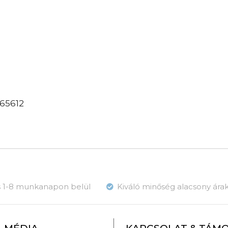
65612
ás 1-8 munkanapon belül
Kiváló minőség alacsony ára