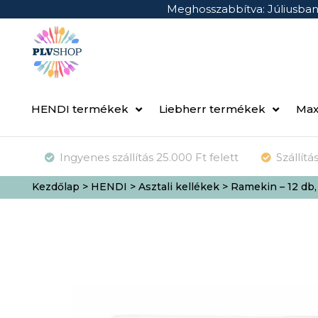
Meghosszabbítva: Júliusba
HENDI termékek
Liebherr termékek
Max
Ingyenes szállítás 25.000 Ft felett
Szállít
Kezdőlap
>
HENDI
>
Asztali kellékek
> Ramekin – 12 db,