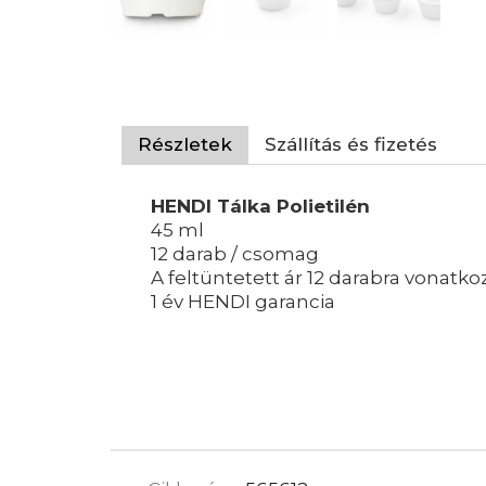
Részletek
Szállítás és fizetés
HENDI Tálka Polietilén
45 ml
12 darab / csomag
A feltüntetett ár 12 darabra vonatko
1 év HENDI garancia