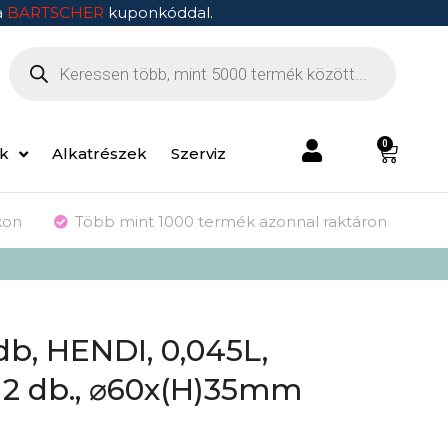
a
BARTSCHER
kuponkóddal.
0
ek
Alkatrészek
Szerviz
kon
Több mint 1000 termék azonnal raktáron
db, HENDI, 0,045L,
 12 db., ⌀60x(H)35mm