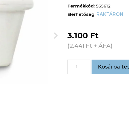
Termékkód:
565612
RAKTÁRON
3.100
Ft
(
2.441
Ft
+ ÁFA)
Kosárba te