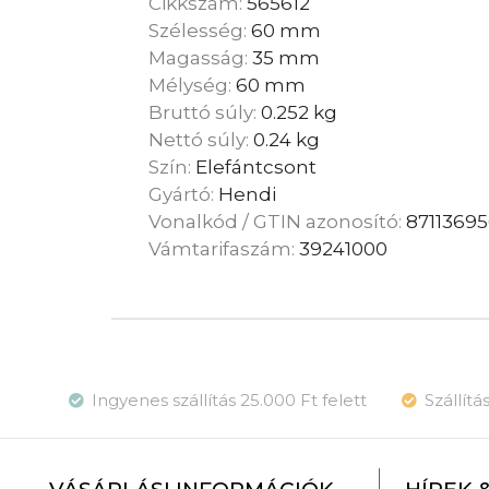
Cikkszám:
565612
Szélesség:
60 mm
Magasság:
35 mm
Mélység:
60 mm
Bruttó súly:
0.252 kg
Nettó súly:
0.24 kg
Szín:
Elefántcsont
Gyártó:
Hendi
Vonalkód / GTIN azonosító:
87113695
Vámtarifaszám:
39241000
Ingyenes szállítás 25.000 Ft felett
Szállít