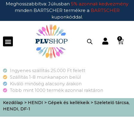
Meghosszabbítva: Júliusban
5% azonnali kedvezmény
minden BARTSCHER termékre a
BARTSCHER
kuponkóddal.
0
Ingyenes szállítás 25.000 Ft felett
Szállítás 1-8 munkanapon belül
Kiváló minőség alacsony árakon
Több mint 1000 termék azonnal raktáron
Kezdőlap
>
HENDI
>
Gépek és kellékeik
> Szeletelő tárcsa,
HENDI, DF-1