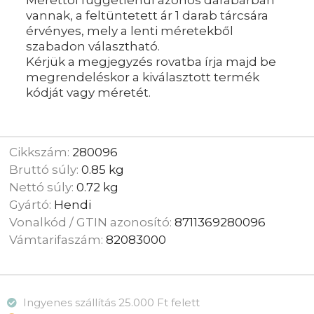
Mérettől függetlenül azonos darabárban
vannak, a feltüntetett ár 1 darab tárcsára
érvényes, mely a lenti méretekből
szabadon választható.
Kérjük a megjegyzés rovatba írja majd be
megrendeléskor a kiválasztott termék
kódját vagy méretét.
Cikkszám:
280096
Bruttó súly:
0.85 kg
Nettó súly:
0.72 kg
Gyártó:
Hendi
Vonalkód / GTIN azonosító:
8711369280096
Vámtarifaszám:
82083000
Ingyenes szállítás 25.000 Ft felett