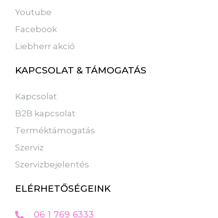
Youtube
Facebook
Liebherr akció
KAPCSOLAT & TÁMOGATÁS
Kapcsolat
B2B kapcsolat
Terméktámogatás
Szerviz
Szervizbejelentés
ELÉRHETŐSÉGEINK
06 1 769 6333