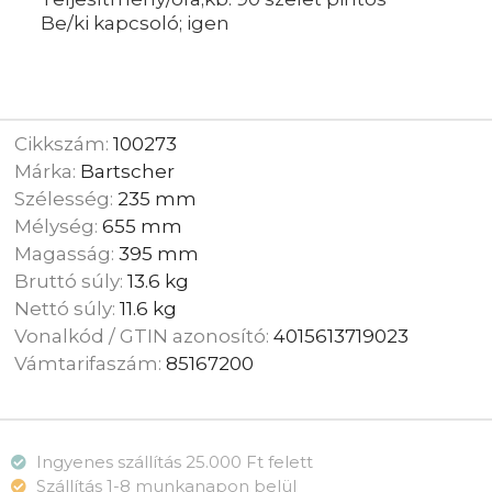
Be/ki kapcsoló; igen
Cikkszám:
100273
Márka:
Bartscher
Szélesség:
235 mm
Mélység:
655 mm
Magasság:
395 mm
Bruttó súly:
13.6 kg
Nettó súly:
11.6 kg
Vonalkód / GTIN azonosító:
4015613719023
Vámtarifaszám:
85167200
Ingyenes szállítás 25.000 Ft felett
Szállítás 1-8 munkanapon belül