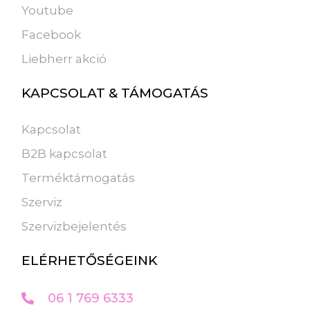
Youtube
Facebook
Liebherr akció
KAPCSOLAT & TÁMOGATÁS
Kapcsolat
B2B kapcsolat
Terméktámogatás
Szerviz
Szervizbejelentés
ELÉRHETŐSÉGEINK
06 1 769 6333