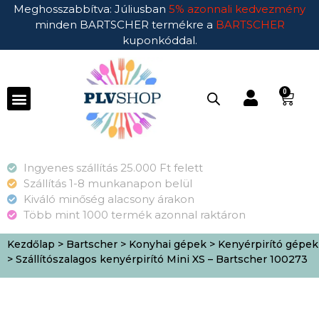
Meghosszabbítva: Júliusban
5% azonnali kedvezmény
minden BARTSCHER termékre a
BARTSCHER
kuponkóddal.
0
Ingyenes szállítás 25.000 Ft felett
Szállítás 1-8 munkanapon belül
Kiváló minőség alacsony árakon
Több mint 1000 termék azonnal raktáron
Kezdőlap
>
Bartscher
>
Konyhai gépek
>
Kenyérpirító gépek
> Szállítószalagos kenyérpirító Mini XS – Bartscher 100273