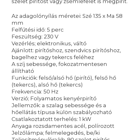
szelet pirítóst vagy zsemlefelet is megpirít.
Az adagolónyílás méretei: Szé 135 x Ma 58
mm
Felfűtési idő: 5 perc
Feszültség: 230 V
Vezérlés; elektronikus, váltó
Ajánlott: pirítóshoz, szendvics pirítóshoz,
bagelhez vagy tekercs feléhez
A szíj sebessége, fokozatmentesen
állítható
Funkciók: felső/alsó hő (pirító), felső hő
(tekercs), alsó hő (tekercs)
Frekvencia: 50 Hz
Verzió; Folyamatos kenyérpirító
Jellemzők: a szalag sebessége és a
hőellátás típusa külön szabályozható
Csatlakoztatott terhelés: 1 kW
Anyaga rozsdamentes acél, polírozott
Jelzőlámpa; felmelegedés, be/ki
Teljesítmény/óra;kb. 90 szelet pirítós